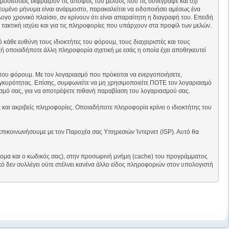
μοσιεύσεις εκφράζουν τις απόψεις του μέλους που τις συνέγραψε και όχι
ευμένο μήνυμα είναι ανάρμοστο, παρακαλείται να ειδοποιήσει αμέσως ένα
γο χρονικό πλαίσιο, αν κρίνουν ότι είναι απαραίτητη η διαγραφή του. Επειδή
α τακτική ισχύει και για τις πληροφορίες που υπάρχουν στα προφίλ των μελών.
κάθε ευθύνη τους ιδιοκτήτες του φόρουμ, τους διαχειριστές και τους
(ή οποιαδήποτε άλλη πληροφορία σχετική με εσάς η οποία έχει αποθηκευτεί
του φόρουμ. Με τον λογαριασμό που πρόκειται να ενεργοποιήσετε,
 εγκυρότητας. Επίσης, συμφωνείτε να μη χρησιμοποιείτε ΠΟΤΕ τον λογαριασμό
σμό σας, για να αποτρέψετε πιθανή παραβίαση του λογαριασμού σας.
 και ακριβείς πληροφορίες. Οποιαδήποτε πληροφορία κρίνει ο ιδιοκτήτης του
 επικοινωνήσουμε με τον Παροχέα σας Υπηρεσιών Ίντερνετ (ISP). Αυτό θα
όνομα και ο κωδικός σας), στην προσωρινή μνήμη (cache) του προγράμματος
ό δεν συλλέγει ούτε στέλνει κανένα άλλο είδος πληροφοριών στον υπολογιστή