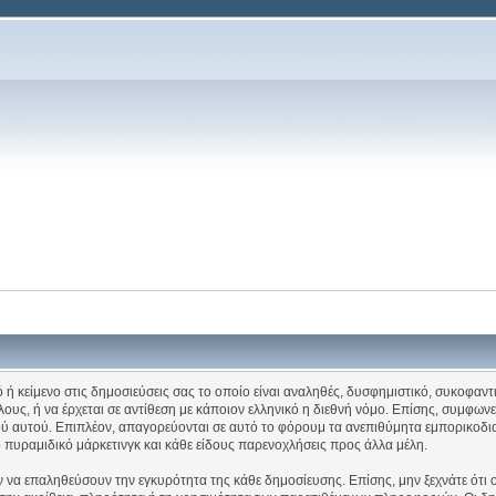
ή κείμενο στις δημοσιεύσεις σας το οποίο είναι αναληθές, δυσφημιστικό, συκοφαντι
ους, ή να έρχεται σε αντίθεση με κάποιον ελληνικό η διεθνή νόμο. Επίσης, συμφωνε
λικού αυτού. Επιπλέον, απαγορεύονται σε αυτό το φόρουμ τα ανεπιθύμητα εμπορικ
, το πυραμιδικό μάρκετινγκ και κάθε είδους παρενοχλήσεις προς άλλα μέλη.
ν να επαληθεύσουν την εγκυρότητα της κάθε δημοσίευσης. Επίσης, μην ξεχνάτε ότι 