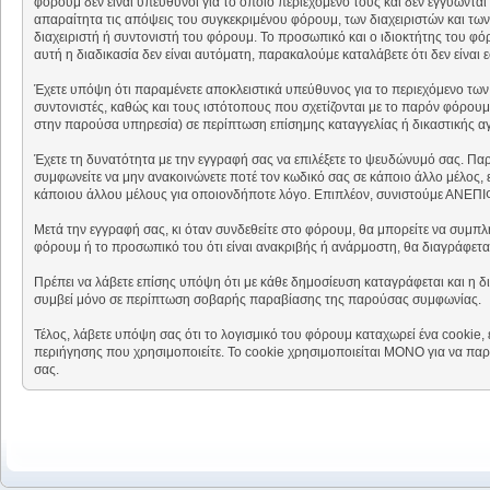
φόρουμ δεν είναι υπεύθυνοι για το όποιο περιεχόμενο τους και δεν εγγυώντα
απαραίτητα τις απόψεις του συγκεκριμένου φόρουμ, των διαχειριστών και των
διαχειριστή ή συντονιστή του φόρουμ. Το προσωπικό και ο ιδιοκτήτης του φό
αυτή η διαδικασία δεν είναι αυτόματη, παρακαλούμε καταλάβετε ότι δεν είναι
Έχετε υπόψη ότι παραμένετε αποκλειστικά υπεύθυνος για το περιεχόμενο των 
συντονιστές, καθώς και τους ιστότοπους που σχετίζονται με το παρόν φόρουμ
στην παρούσα υπηρεσία) σε περίπτωση επίσημης καταγγελίας ή δικαστικής α
Έχετε τη δυνατότητα με την εγγραφή σας να επιλέξετε το ψευδώνυμό σας. Πα
συμφωνείτε να μην ανακοινώνετε ποτέ τον κωδικό σας σε κάποιο άλλο μέλος, 
κάποιου άλλου μέλους για οποιονδήποτε λόγο. Επιπλέον, συνιστούμε ΑΝΕΠΙΦ
Μετά την εγγραφή σας, κι όταν συνδεθείτε στο φόρουμ, θα μπορείτε να συμπλ
φόρουμ ή το προσωπικό του ότι είναι ανακριβής ή ανάρμοστη, θα διαγράφετα
Πρέπει να λάβετε επίσης υπόψη ότι με κάθε δημοσίευση καταγράφεται και η δ
συμβεί μόνο σε περίπτωση σοβαρής παραβίασης της παρούσας συμφωνίας.
Τέλος, λάβετε υπόψη σας ότι το λογισμικό του φόρουμ καταχωρεί ένα cookie
περιήγησης που χρησιμοποιείτε. Το cookie χρησιμοποιείται ΜΟΝΟ για να παρ
σας.