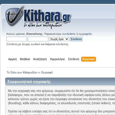
Καλώς ορίσατε,
Επισκέπτης
. Παρακαλούμε
συνδεθείτε
ή
εγγραφείτε
.
Σύνδεση με όνομα, κωδικό και διάρκεια σύνδεσης
Αρχική
Βοήθεια
Αναζήτηση
Ημερολόγιο
Σύνδεση
Εγγραφή
Το Στέκι των Κιθαρωδών
»
Εγγραφή
Συμφωνητικό εγγραφής
Με την εγγραφή σας στο φόρουμ, συμφωνείτε ότι δε θα χρησιμοποιήσετε υλικό 
βλάσφημο, που να απειλεί ή να παραβιάζει την ιδιωτική σφαίρα ενός άλλου μέλ
κάποιου τρίτου χωρίς να έχετε την έγγραφη συναίνεση του ιδιοκτήτη του υ
(flooding), κάθε είδους διαφημίσεις, οι αλυσιδωτές επιστολές (chain letters)
Πρέπει να λάβετε υπόψη σας ότι οι ιδιοκτήτες αυτού του φόρουμ δεν μπορού