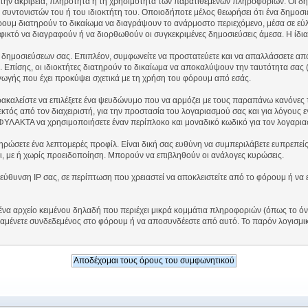
ι την ακρίβεια, πληρότητα ή τη χρησιμότητα των παρατιθέμενων πληροφοριών. Οι δη
 συντονιστών του ή του ιδιοκτήτη του. Οποιοδήποτε μέλος θεωρήσει ότι ένα δημοσι
ρουμ διατηρούν το δικαίωμα να διαγράψουν το ανάρμοστο περιεχόμενο, μέσα σε εύλο
 εφικτό να διαγραφούν ή να διορθωθούν οι συγκεκριμένες δημοσιεύσεις άμεσα. Η ίδι
δημοσιεύσεων σας. Επιπλέον, συμφωνείτε να προστατεύετε και να απαλλάσσετε από 
. Επίσης, οι ιδιοκτήτες διατηρούν το δικαίωμα να αποκαλύψουν την ταυτότητα σας 
γωγής που έχει προκύψει σχετικά με τη χρήση του φόρουμ από εσάς.
ρακαλείστε να επιλέξετε ένα ψευδώνυμο που να αρμόζει με τους παραπάνω κανόνες 
εκτός από τον διαχειριστή, για την προστασία του λογαριασμού σας και για λόγους
ΥΛΑΚΤΑ να χρησιμοποιήσετε έναν περίπλοκο και μοναδικό κωδικό για τον λογαρια
ηρώσετε ένα λεπτομερές προφίλ. Είναι δική σας ευθύνη να συμπεριλάβετε ευπρεπείς
ι, με ή χωρίς προειδοποίηση. Μπορούν να επιβληθούν οι ανάλογες κυρώσεις.
ιεύθυνση IP σας, σε περίπτωση που χρειαστεί να αποκλειστείτε από το φόρουμ ή να
, ένα αρχείο κειμένου δηλαδή που περιέχει μικρά κομμάτια πληροφοριών (όπως το 
αμένετε συνδεδεμένος στο φόρουμ ή να αποσυνδέεστε από αυτό. Το παρόν λογισμικ