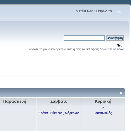
Το Στέκι των Κιθαρωδών
Νέα:
Χάσατε το μουσικό όργανό σας ή σας το έκλεψαν;
Δηλώστε το εδώ!
»
Παρασκευή
Σάββατο
Κυριακή
1
2
Ελέσα , Εύκλεος , Μάρκελος
Ιουστινιανός