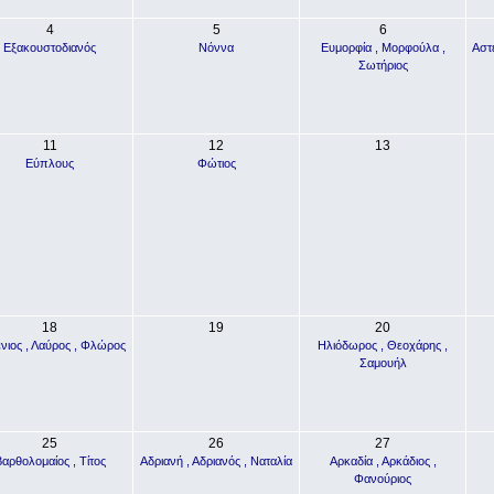
4
5
6
Εξακουστοδιανός
Νόννα
Ευμορφία , Μορφούλα ,
Αστέ
Σωτήριος
11
12
13
Εύπλους
Φώτιος
18
19
20
νιος , Λαύρος , Φλώρος
Ηλιόδωρος , Θεοχάρης ,
Σαμουήλ
25
26
27
αρθολομαίος , Τίτος
Αδριανή , Αδριανός , Ναταλία
Αρκαδία , Αρκάδιος ,
Φανούριος