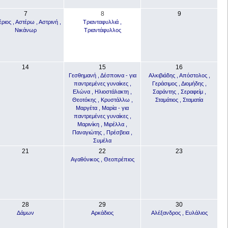
7
8
9
ριος , Αστέρω , Αστρινή ,
Τριανταφυλλιά ,
Νικάνωρ
Τριαντάφυλλος
14
15
16
Γεσθημανή , Δέσποινα - για
Αλκιβιάδης , Απόστολος ,
παντρεμένες γυναίκες ,
Γεράσιμος , Διομήδης ,
Ελώνα , Ηλιοστάλακτη ,
Σαράντης , Σεραφείμ ,
Θεοτόκης , Κρυστάλλω ,
Σταμάτιος , Σταματία
Μαργέτα , Μαρία - για
παντρεμένες γυναίκες ,
Μαρινίκη , Μιρέλλα ,
Παναγιώτης , Πρέσβεια ,
Συμέλα
21
22
23
Αγαθόνικος , Θεοπρέπιος
28
29
30
Δάμων
Αρκάδιος
Αλέξανδρος , Ευλάλιος