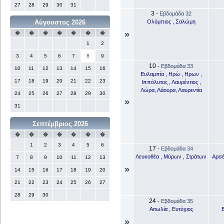
27
28
29
30
31
3
-
Εβδομάδα 32
Ολύμπιος , Σαλώμη
Αύγουστος 2026
»
�
�
�
�
�
�
�
1
2
3
4
5
6
7
8
9
10
-
Εβδομάδα 33
10
11
12
13
14
15
16
Ευλαμπία , Ηρώ , Ηρων ,
17
18
19
20
21
22
23
Ιππόλυτος , Λαυρέντιος ,
Λώρα, Λάουρα, Λαυρεντία
24
25
26
27
28
29
30
»
31
Σεπτέμβριος 2026
�
�
�
�
�
�
�
1
2
3
4
5
6
17
-
Εβδομάδα 34
Λευκοθέα , Μύρων , Στράτων
Αρσέ
7
8
9
10
11
12
13
»
14
15
16
17
18
19
20
21
22
23
24
25
26
27
28
29
30
24
-
Εβδομάδα 35
Αιτωλία , Ευτύχιος
Β
»