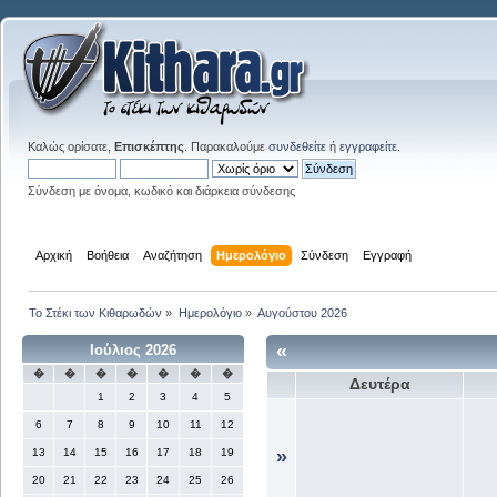
Καλώς ορίσατε,
Επισκέπτης
. Παρακαλούμε
συνδεθείτε
ή
εγγραφείτε
.
Σύνδεση με όνομα, κωδικό και διάρκεια σύνδεσης
Αρχική
Βοήθεια
Αναζήτηση
Ημερολόγιο
Σύνδεση
Εγγραφή
Το Στέκι των Κιθαρωδών
»
Ημερολόγιο
»
Αυγούστου 2026
«
Ιούλιος 2026
�
�
�
�
�
�
�
Δευτέρα
1
2
3
4
5
6
7
8
9
10
11
12
13
14
15
16
17
18
19
»
20
21
22
23
24
25
26