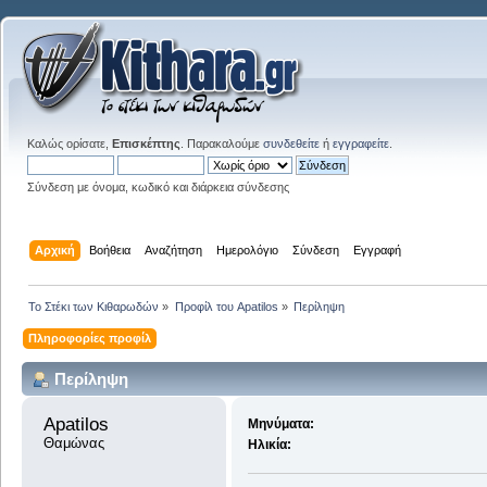
Καλώς ορίσατε,
Επισκέπτης
. Παρακαλούμε
συνδεθείτε
ή
εγγραφείτε
.
Σύνδεση με όνομα, κωδικό και διάρκεια σύνδεσης
Αρχική
Βοήθεια
Αναζήτηση
Ημερολόγιο
Σύνδεση
Εγγραφή
Το Στέκι των Κιθαρωδών
»
Προφίλ του Apatilos
»
Περίληψη
Πληροφορίες προφίλ
Περίληψη
Apatilos 
Μηνύματα:
Θαμώνας
Ηλικία: