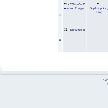
24
25
-
Εβδομάδα 35
Αιτωλία , Ευτύχιος
Βαρθολομαίος ,
Τίτος
»
31
-
Εβδομάδα 36
»
SMF
T