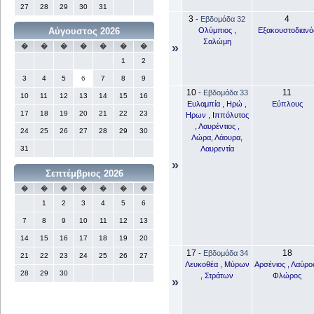
27
28
29
30
31
3
4
-
Εβδομάδα 32
Ολύμπιος ,
Εξακουστοδιανό
Αύγουστος 2026
Σαλώμη
»
�
�
�
�
�
�
�
1
2
3
4
5
6
7
8
9
10
11
-
Εβδομάδα 33
10
11
12
13
14
15
16
Ευλαμπία , Ηρώ ,
Εύπλους
17
18
19
20
21
22
23
Ηρων , Ιππόλυτος
, Λαυρέντιος ,
24
25
26
27
28
29
30
Λώρα, Λάουρα,
Λαυρεντία
31
»
Σεπτέμβριος 2026
�
�
�
�
�
�
�
1
2
3
4
5
6
7
8
9
10
11
12
13
14
15
16
17
18
19
20
17
18
-
Εβδομάδα 34
21
22
23
24
25
26
27
Λευκοθέα , Μύρων
Αρσένιος , Λαύρος
28
29
30
, Στράτων
Φλώρος
»