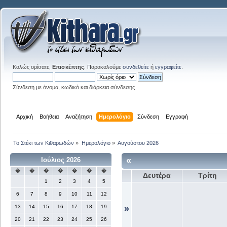
Καλώς ορίσατε,
Επισκέπτης
. Παρακαλούμε
συνδεθείτε
ή
εγγραφείτε
.
Σύνδεση με όνομα, κωδικό και διάρκεια σύνδεσης
Αρχική
Βοήθεια
Αναζήτηση
Ημερολόγιο
Σύνδεση
Εγγραφή
Το Στέκι των Κιθαρωδών
»
Ημερολόγιο
»
Αυγούστου 2026
«
Ιούλιος 2026
�
�
�
�
�
�
�
Δευτέρα
Τρίτη
1
2
3
4
5
6
7
8
9
10
11
12
13
14
15
16
17
18
19
»
20
21
22
23
24
25
26