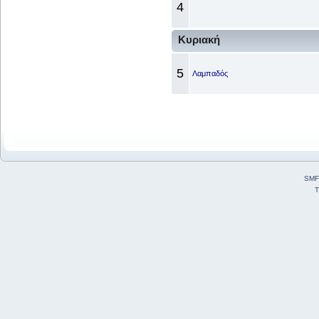
4
Κυριακή
5
Λαμπαδός
SMF
T