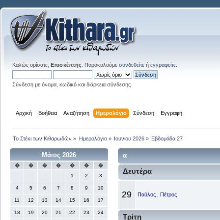
Καλώς ορίσατε,
Επισκέπτης
. Παρακαλούμε
συνδεθείτε
ή
εγγραφείτε
.
Σύνδεση με όνομα, κωδικό και διάρκεια σύνδεσης
Αρχική
Βοήθεια
Αναζήτηση
Ημερολόγιο
Σύνδεση
Εγγραφή
Το Στέκι των Κιθαρωδών
»
Ημερολόγιο
»
Ιουνίου 2026
»
Εβδομάδα 27
«
Μάιος 2026
�
�
�
�
�
�
�
Δευτέρα
1
2
3
4
5
6
7
8
9
10
29
Παύλος , Πέτρος
11
12
13
14
15
16
17
18
19
20
21
22
23
24
Τρίτη