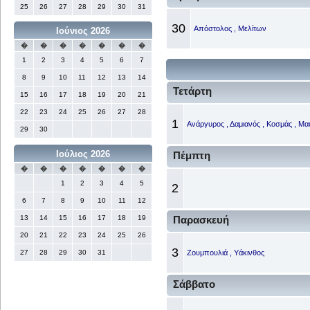
25
26
27
28
29
30
31
30
Απόστολος , Μελίτων
Ιούνιος 2026
�
�
�
�
�
�
�
1
2
3
4
5
6
7
8
9
10
11
12
13
14
Τετάρτη
15
16
17
18
19
20
21
22
23
24
25
26
27
28
1
Ανάργυρος , Δαμιανός , Κοσμάς , Μα
29
30
Ιούλιος 2026
Πέμπτη
�
�
�
�
�
�
�
1
2
3
4
5
2
6
7
8
9
10
11
12
13
14
15
16
17
18
19
Παρασκευή
20
21
22
23
24
25
26
3
27
28
29
30
31
Ζουμπουλιά , Υάκινθος
Σάββατο