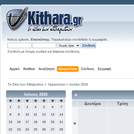
Καλώς ορίσατε,
Επισκέπτης
. Παρακαλούμε
συνδεθείτε
ή
εγγραφείτε
.
Σύνδεση με όνομα, κωδικό και διάρκεια σύνδεσης
Αρχική
Βοήθεια
Αναζήτηση
Ημερολόγιο
Σύνδεση
Εγγραφή
Το Στέκι των Κιθαρωδών
»
Ημερολόγιο
»
Ιουλίου 2026
«
Ιούνιος 2026
�
�
�
�
�
�
�
Δευτέρα
Τρίτη
1
2
3
4
5
6
7
8
9
10
11
12
13
14
15
16
17
18
19
20
21
»
22
23
24
25
26
27
28