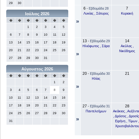
29
30
6
7
-
Εβδομάδα 28
Λυκίας , Σάτυρος
Κυριακή
Ιούλιος 2026
»
�
�
�
�
�
�
�
1
2
3
4
5
6
7
8
9
10
11
12
13
14
-
Εβδομάδα 29
13
14
15
16
17
18
19
Ηλιόφωτος , Σάρα
Ακύλας ,
20
21
22
23
24
25
26
Νικόδημος
»
27
28
29
30
31
Αύγουστος 2026
20
21
-
Εβδομάδα 30
�
�
�
�
�
�
�
Ηλίας
1
2
»
3
4
5
6
7
8
9
10
11
12
13
14
15
16
17
18
19
20
21
22
23
27
28
-
Εβδομάδα 31
Παντελεήμων
Ακάκιος , Αυξέντι
24
25
26
27
28
29
30
, Δρόσος , Δροσίς
»
Ειρήνη , Τίμων 
31
Χρυσοβαλάντο