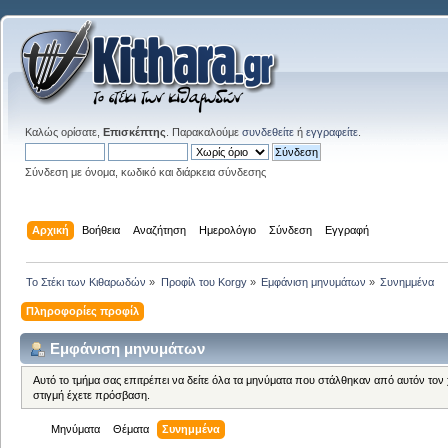
Καλώς ορίσατε,
Επισκέπτης
. Παρακαλούμε
συνδεθείτε
ή
εγγραφείτε
.
Σύνδεση με όνομα, κωδικό και διάρκεια σύνδεσης
Αρχική
Βοήθεια
Αναζήτηση
Ημερολόγιο
Σύνδεση
Εγγραφή
Το Στέκι των Κιθαρωδών
»
Προφίλ του Korgy
»
Εμφάνιση μηνυμάτων
»
Συνημμένα
Πληροφορίες προφίλ
Εμφάνιση μηνυμάτων
Αυτό το τμήμα σας επιτρέπει να δείτε όλα τα μηνύματα που στάλθηκαν από αυτόν τον
στιγμή έχετε πρόσβαση.
Μηνύματα
Θέματα
Συνημμένα