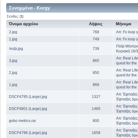
Συνημμένα - Korgy
Σελίδες: [
1
]
Όνομα αρχείου
Λήψεις
Μήνυμα
2.jpg
768
Απ: Fx loop 
1.jpg
749
Απ: Fx loop 
Πόζα Μόστρα
ποζα.jpg
739
Κυριακή 16/
Απ: Real Life
3.jpg
865
quest for th
Απ: Real Life
2.jpg
850
quest for th
Απ: Real Life
1.jpg
868
quest for th
Απ: Έφτιαξες
DSCF4795 (Large).jpg
1327
Έφτιαξες όμω
Απ: Έφτιαξες
DSCF4801 (Large).jpg
1465
Έφτιαξες όμω
Απ: Έφτιαξες
gobo metrics.rar
800
Έφτιαξες όμω
Απ: Έφτιαξες
DSCF4796 (Large).jpg
1658
Έφτιαξες όμω