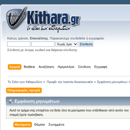
Καλώς ορίσατε,
Επισκέπτης
. Παρακαλούμε
συνδεθείτε
ή
εγγραφείτε
.
Σύνδεση με όνομα, κωδικό και διάρκεια σύνδεσης
Αρχική
Βοήθεια
Αναζήτηση
Ημερολόγιο
Σύνδεση
Εγγραφή
Το Στέκι των Κιθαρωδών
»
Προφίλ του Ioannis Anastassakis
»
Εμφάνιση μηνυμάτων
Πληροφορίες προφίλ
Εμφάνιση μηνυμάτων
Αυτό το τμήμα σας επιτρέπει να δείτε όλα τα μηνύματα που στάλθηκαν από αυτόν τον
στιγμή έχετε πρόσβαση.
Μηνύματα
Θέματα
Συνημμένα