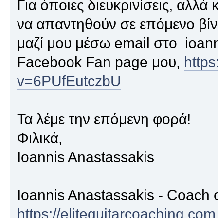
Για όποιες διευκρινίσεις, αλλά 
να απαντηθούν σε επόμενο βίντ
μαζί μου μέσω email στο ioan
Facebook Fan page μου,
http
v=6PUfEutczbU
Τα λέμε την επόμενη φορά!
Φιλικά,
Ioannis Anastassakis
Ioannis Anastassakis - Coach 
https://eliteguitarcoaching.com