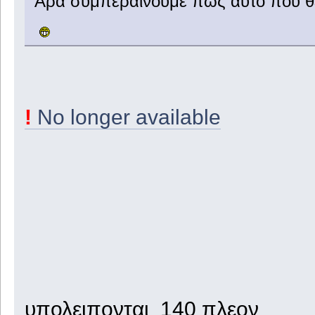
Άρα συμπεραίνουμε πως αυτό που θες
!
No longer available
υπολειπονται 140 πλεον