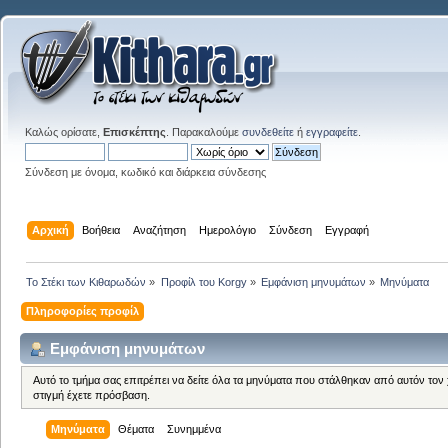
Καλώς ορίσατε,
Επισκέπτης
. Παρακαλούμε
συνδεθείτε
ή
εγγραφείτε
.
Σύνδεση με όνομα, κωδικό και διάρκεια σύνδεσης
Αρχική
Βοήθεια
Αναζήτηση
Ημερολόγιο
Σύνδεση
Εγγραφή
Το Στέκι των Κιθαρωδών
»
Προφίλ του Korgy
»
Εμφάνιση μηνυμάτων
»
Μηνύματα
Πληροφορίες προφίλ
Εμφάνιση μηνυμάτων
Αυτό το τμήμα σας επιτρέπει να δείτε όλα τα μηνύματα που στάλθηκαν από αυτόν τον
στιγμή έχετε πρόσβαση.
Μηνύματα
Θέματα
Συνημμένα