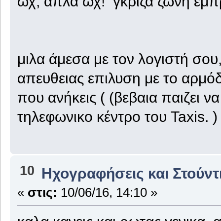
ωχ, απλα ωχ! γκρίζα ζώνη εμπ
μιλα άμεσα με τον λογιστή σου,
απευθειας επιλυση με το αρμό
που ανήκεις ( (βεβαια παιζει ν
τηλεφωνικο κέντρο του Taxis. )
10
Ηχογραφήσεις και Στούντ
«
στις:
10/06/16, 14:10 »