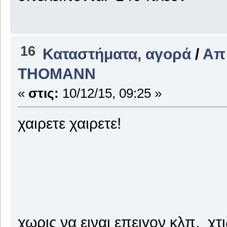
16
Καταστήματα, αγορά
/
Απ
THOMANΝ
«
στις:
10/12/15, 09:25 »
χαιρετε χαιρετε!
χωρις να ειναι επειγον κλπ, χτ