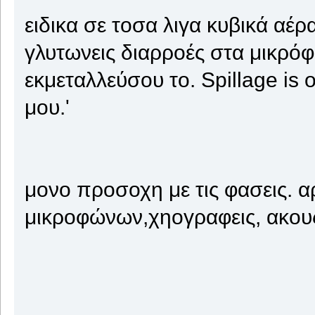
ειδικα σε τοσα λιγα κυβικά αέρα
γλυτωνεις διαρροές στα μικρό
εκμεταλλεύσου το. Spillage is 
μου.'
μονο προσοχη με τις φασεις. α
μικροφώνων,χηογραφεις, ακους,