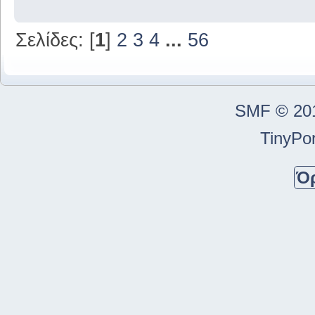
Σελίδες: [
1
]
2
3
4
...
56
SMF © 20
TinyPor
Ό