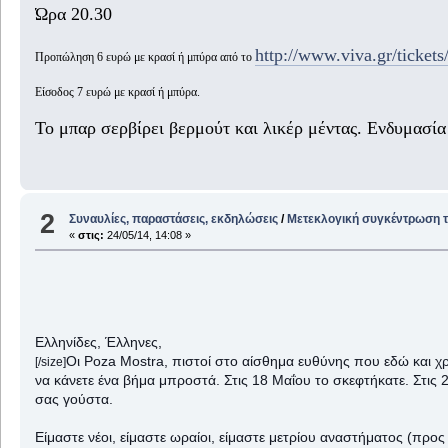
Ώρα 20.30
http://www.viva.gr/ticket
Προπώληση 6 ευρώ με κρασί ή μπύρα από το
Είσοδος 7 ευρώ με κρασί ή μπύρα.
Το μπαρ σερβίρει βερμούτ και λικέρ μέντας. Ενδυμασία 
2
Συναυλίες, παραστάσεις, εκδηλώσεις
/
Μετεκλογική συγκέντρωση τω
«
στις:
24/05/14, 14:08 »
Ελληνίδες, Έλληνες,
Οι Poza Mostra, πιστοί στο αίσθημα ευθύνης που εδώ και χρ
[/size]
να κάνετε ένα βήμα μπροστά. Στις 18 Μαΐου το σκεφτήκατε. Στις
σας γούστα.
Είμαστε νέοι, είμαστε ωραίοι, είμαστε μετρίου αναστήματος (προς