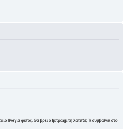
ο liveγια φέτος. Θα βρει ο Ιμπραήμ τη Χατιτζέ; Τι συμβαίνει στο