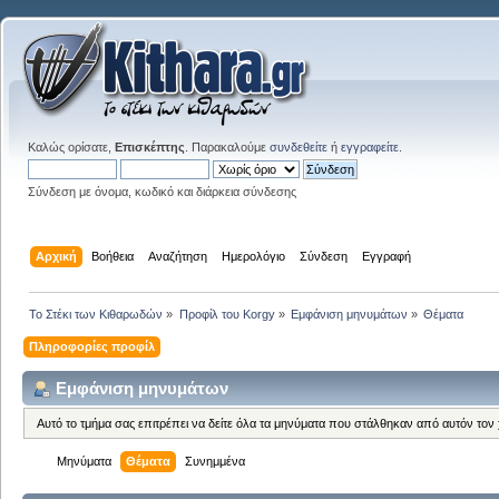
Καλώς ορίσατε,
Επισκέπτης
. Παρακαλούμε
συνδεθείτε
ή
εγγραφείτε
.
Σύνδεση με όνομα, κωδικό και διάρκεια σύνδεσης
Αρχική
Βοήθεια
Αναζήτηση
Ημερολόγιο
Σύνδεση
Εγγραφή
Το Στέκι των Κιθαρωδών
»
Προφίλ του Korgy
»
Εμφάνιση μηνυμάτων
»
Θέματα
Πληροφορίες προφίλ
Εμφάνιση μηνυμάτων
Αυτό το τμήμα σας επιτρέπει να δείτε όλα τα μηνύματα που στάλθηκαν από αυτόν τον
Μηνύματα
Θέματα
Συνημμένα