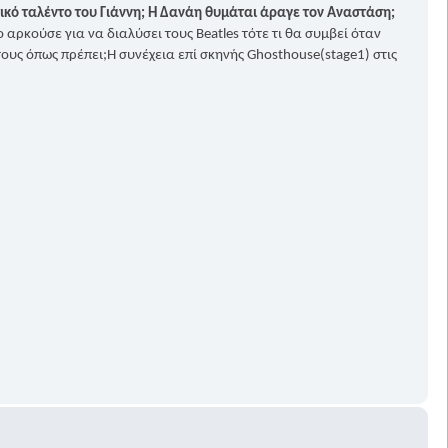
τικό ταλέντο του Γιάννη; Η Δανάη θυμάται άραγε τον Αναστάση;
αρκούσε για να διαλύσει τους Beatles τότε τι θα συμβεί όταν
υς όπως πρέπει;Η συνέχεια επί σκηνής Ghosthouse(stage1) στις