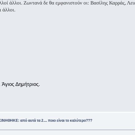
οί άλλοι. Ζωντανά δε θα εμφανιστούν οι: Βασίλης Καρράς, Λε
 άλλοι.
Άγιος Δημήτριος.
ΝΗΘΗΚΕ: από αυτά τα 2.... ποιο είναι το καλύτερο???