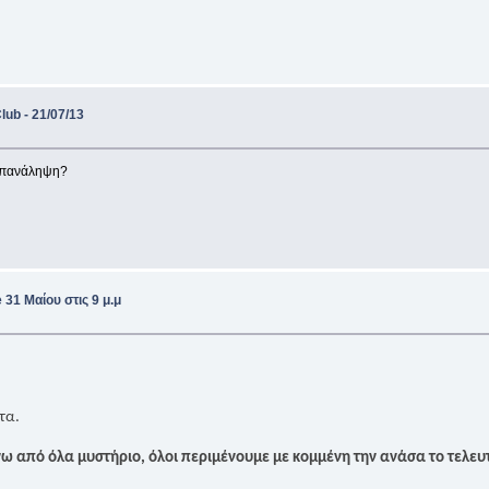
ub - 21/07/13
 επανάληψη?
31 Μαίου στις 9 μ.μ
τα.
ω από όλα μυστήριο, όλοι περιμένουμε με κομμένη την ανάσα το τελευταί