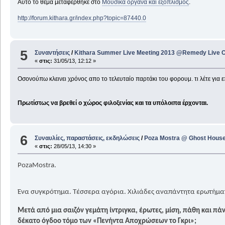
Αυτό το θέμα μεταφέρθηκε στο
Μουσικά όργανα και εξοπλισμός
.
http://forum.kithara.gr/index.php?topic=87440.0
5
Συναντήσεις
/
Kithara Summer Live Meeting 2013 @Remedy Live Cl
«
στις:
31/05/13, 12:12 »
Οσονούπω κλεινει χρόνος απο το τελευταίο παρτάκι του φορουμ. τι λέτε για
Πρωτίστως να βρεθεί ο χώρος φιλοξενίας και τα υπόλοιπα έρχονται.
6
Συναυλίες, παραστάσεις, εκδηλώσεις
/
Poza Mostra @ Ghost House 
«
στις:
28/05/13, 14:30 »
PozaMostra.
Ένα συγκρότημα. Τέσσερα αγόρια. Χιλιάδες αναπάντητα ερωτήμα
Μετά από μια σαιζόν γεμάτη ίντριγκα, έρωτες, μίση, πάθη και πάν
δέκατο όγδοο τόμο των «Πενήντα Αποχρώσεων το Γκρι»;