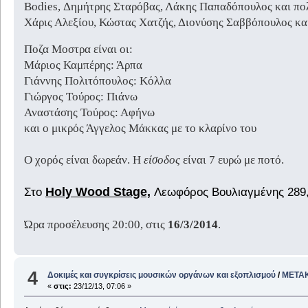
Bodies, Δημήτρης Σταρόβας, Λάκης Παπαδόπουλος και πολλ
Χάρις Αλεξίου, Κώστας Χατζής, Διονύσης Σαββόπουλος και
Ποζα Μοστρα είναι οι:
Μάριος Καμπέρης: Άρπα
Γιάννης Πολιτόπουλος: Κόλλα
Γιώργος Τούρος: Πιάνω
Αναστάσης Τούρος: Αφήνω
και ο μικρός Άγγελος Μάκκας με το κλαρίνο του
Ο χορός είναι δωρεάν. Η
είσοδος
είναι 7 ευρώ με ποτό.
Holy Wood Stage,
Στο
Λεωφόρος Βουλιαγμένης 289, 
Ώρα προσέλευσης 20:00, στις
16/3/2014
.
4
Δοκιμές και συγκρίσεις μουσικών οργάνων και εξοπλισμού
/
ΜΕΤΑΚΙ
«
στις:
23/12/13, 07:06 »