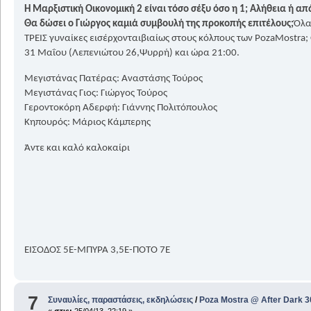
Η Μαρξιστική Οικονομική 2 είναι τόσο σέξυ όσο η 1; Αλήθεια ή α
Θα δώσει ο Γιώργος καμιά συμβουλή της προκοπής επιτέλους;
Όλα
ΤΡΕΙΣ γυναίκες εισέρχονταιβιαίως στους κόλπους των PozaMostra;
31 Μαΐου (Λεπενιώτου 26,Ψυρρή) και ώρα 21:00.
Μεγιστάνας Πατέρας: Αναστάσης Τούρος
Μεγιστάνας Γιος: Γιώργος Τούρος
Γεροντοκόρη Αδερφή: Γιάννης Πολιτόπουλος
Κηπουρός: Μάριος Κάμπερης
Άντε και καλό καλοκαίρι
ΕΙΣΟΔΟΣ 5Ε-ΜΠΥΡΑ 3,5Ε-ΠΟΤΟ 7Ε
7
Συναυλίες, παραστάσεις, εκδηλώσεις
/
Poza Mostra @ After Dark 3
«
στις:
25/04/13, 22:19 »