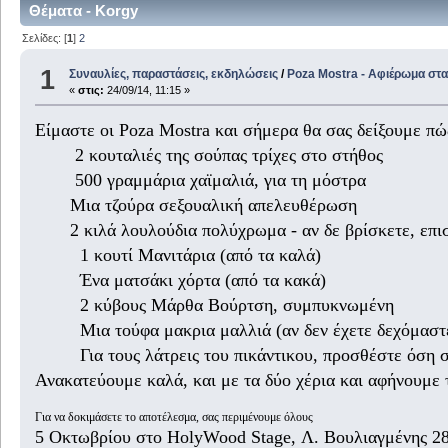
Θέματα - Korgy
Σελίδες: [
1
]
2
1
Συναυλίες, παραστάσεις, εκδηλώσεις
/
Poza Mostra - Αφιέρωμα στα
«
στις:
24/09/14, 11:15 »
Είμαστε οι Poza Mostra και σήμερα θα σας δείξουμε πώ
2 κουταλιές της σούπας τρίχες στο στήθος
500 γραμμάρια χαϊμαλιά, για τη μόστρα
Μια τζούρα σεξουαλική απελευθέρωση
2 κιλά λουλούδια πολύχρωμα - αν δε βρίσκετε, επισκεφ
1 κουτί Μανιτάρια (από τα καλά)
Ένα ματσάκι χόρτα (από τα κακά)
2 κύβους Μάρθα Βούρτση, συμπυκνωμένη
Μια τούφα μακρια μαλλιά (αν δεν έχετε δεχόμαστε 
Για τους λάτρεις του πικάντικου, προσθέστε όση στ
Ανακατεύουμε καλά, και με τα δύο χέρια και αφήνουμε τ
Για να δοκιμάσετε το αποτέλεσμα, σας περιμένουμε όλους
5 Οκτωβρίου στο HolyWood Stage, Λ. Βουλιαγμένης 28