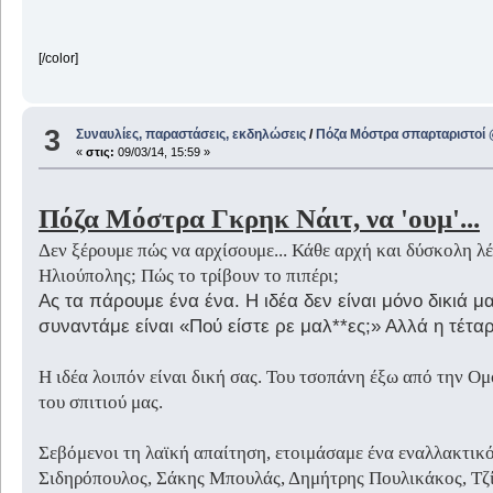
[/color]
3
Συναυλίες, παραστάσεις, εκδηλώσεις
/
Πόζα Μόστρα σπαρταριστοί 
«
στις:
09/03/14, 15:59 »
Πόζα Μόστρα Γκρηκ Νάιτ, να 'ουμ'...
Δεν ξέρουμε πώς να αρχίσουμε... Κάθε αρχή και δύσκολη λέγ
Ηλιούπολης; Πώς το τρίβουν το πιπέρι;
Ας τα πάρουμε ένα ένα. Η ιδέα δεν είναι μόνο δικιά
συναντάμε είναι «Πού είστε ρε μαλ**ες;» Αλλά η τέτα
Η ιδέα λοιπόν είναι δική σας. Του τσοπάνη έξω από την 
του σπιτιού μας.
Σεβόμενοι τη λαϊκή απαίτηση, ετοιμάσαμε ένα εναλλακτικό
Σιδηρόπουλος, Σάκης Μπουλάς, Δημήτρης Πουλικάκος, Τζί