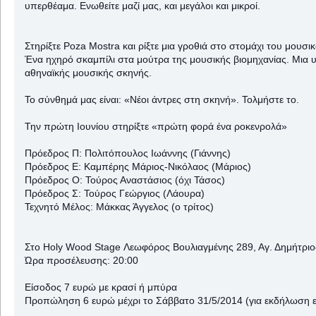
υπερθέαμα. Ενωθείτε μαζί μας, και μεγάλοι και μικροί.
Στηρίξτε Poza Mostra και ρίξτε μια γροθιά στο στομάχι του μουσι
Ένα ηχηρό σκαμπίλι στα μούτρα της μουσικής βιομηχανίας. Μια 
αθηναϊκής μουσικής σκηνής.
Το σύνθημά μας είναι: «Νέοι άντρες στη σκηνή». Τολμήστε το.
Την πρώτη Ιουνίου στηρίξτε «πρώτη φορά ένα ροκενρολά»
Πρόεδρος Π: Πολιτόπουλος Ιωάννης (Γιάννης)
Πρόεδρος Ε: Καμπέρης Μάριος-Νικόλαος (Μάριος)
Πρόεδρος Ο: Τούρος Αναστάσιος (όχι Τάσος)
Πρόεδρος Σ: Τούρος Γεώργιος (Λάουρα)
Τεχνητό Μέλος: Μάκκας Άγγελος (ο τρίτος)
Στο Holy Wood Stage Λεωφόρος Βουλιαγμένης 289, Αγ. Δημήτριο
Ώρα προσέλευσης: 20:00
Είσοδος 7 ευρώ με κρασί ή μπύρα
Προπώληση 6 ευρώ μέχρι το Σάββατο 31/5/2014 (για εκδήλωση ε