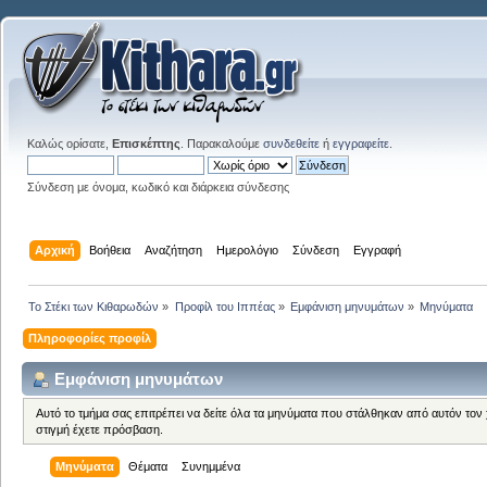
Καλώς ορίσατε,
Επισκέπτης
. Παρακαλούμε
συνδεθείτε
ή
εγγραφείτε
.
Σύνδεση με όνομα, κωδικό και διάρκεια σύνδεσης
Αρχική
Βοήθεια
Αναζήτηση
Ημερολόγιο
Σύνδεση
Εγγραφή
Το Στέκι των Κιθαρωδών
»
Προφίλ του Ιππέας
»
Εμφάνιση μηνυμάτων
»
Μηνύματα
Πληροφορίες προφίλ
Εμφάνιση μηνυμάτων
Αυτό το τμήμα σας επιτρέπει να δείτε όλα τα μηνύματα που στάλθηκαν από αυτόν τον
στιγμή έχετε πρόσβαση.
Μηνύματα
Θέματα
Συνημμένα