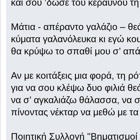
και σου ’δωσε του κεραυνού τη
Μάτια - απέραντο γαλάζιο – θ
κύματα γαλανόλευκα κι εγώ κο
θα κρύψω το σπαθί μου σ’ απά
Αν με κοιτάξεις μια φορά, τη ρ
για να σου κλέψω δυο φιλιά θεό
να σ’ αγκαλιάζω θάλασσα, να 
πίνοντας νέκταρ να μεθώ με τα
Ποιητική Συλλογή "Βηματισμοί