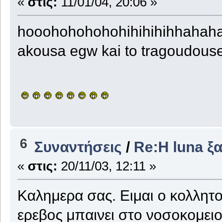
«
στις:
11/01/04, 20:06 »
hooohohohohohihihihihhahaha
akousa egw kai to tragoudouse
6
Συναντήσεις
/
Re:Η luna ξ
«
στις:
20/11/03, 12:11 »
Καλημερα σας. Ειμαι ο κολλητο
ερεβος μπαινει στο νοσοκομειο