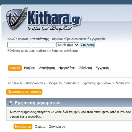
Καλώς ορίσατε,
Επισκέπτης
. Παρακαλούμε
συνδεθείτε
ή
εγγραφείτε
.
Σύνδεση με όνομα, κωδικό και διάρκεια σύνδεσης
Αρχική
Βοήθεια
Αναζήτηση
Ημερολόγιο
Σύνδεση
Εγγραφή
Το Στέκι των Κιθαρωδών
»
Προφίλ του Somnius
»
Εμφάνιση μηνυμάτων
»
Μηνύματα
Πληροφορίες προφίλ
Εμφάνιση μηνυμάτων
Αυτό το τμήμα σας επιτρέπει να δείτε όλα τα μηνύματα που στάλθηκαν από αυτόν τον
στιγμή έχετε πρόσβαση.
Μηνύματα
Θέματα
Συνημμένα