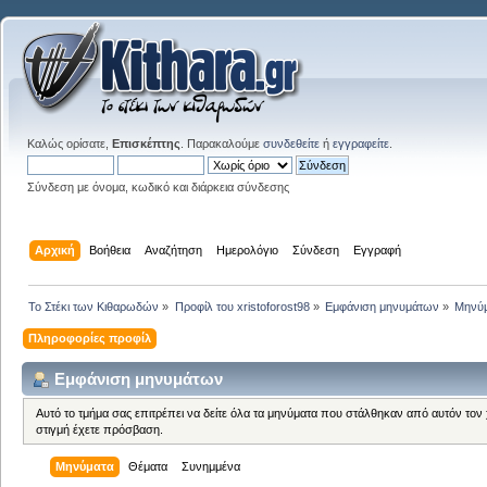
Καλώς ορίσατε,
Επισκέπτης
. Παρακαλούμε
συνδεθείτε
ή
εγγραφείτε
.
Σύνδεση με όνομα, κωδικό και διάρκεια σύνδεσης
Αρχική
Βοήθεια
Αναζήτηση
Ημερολόγιο
Σύνδεση
Εγγραφή
Το Στέκι των Κιθαρωδών
»
Προφίλ του xristoforost98
»
Εμφάνιση μηνυμάτων
»
Μηνύ
Πληροφορίες προφίλ
Εμφάνιση μηνυμάτων
Αυτό το τμήμα σας επιτρέπει να δείτε όλα τα μηνύματα που στάλθηκαν από αυτόν τον
στιγμή έχετε πρόσβαση.
Μηνύματα
Θέματα
Συνημμένα