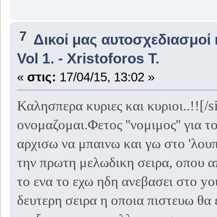
7
Δικοί μας αυτοσχεδιασμοί 
Vol 1. - Xristoforos T.
«
στις:
17/04/15, 13:02 »
[/s
Καλησπερα κυριες και κυριοι..!!
ονομαζομαι.Φετος ''νομιμος'' για τ
αρχισω να μπαινω και γω στο 'λου
την πρωτη μελωδικη σειρα, οπου α
το ενα το εχω ηδη ανεβασει στο yo
δευτερη σειρα η οποια πιστευω θα 