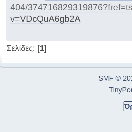
404/374716829319876?fref=t
v=VDcQuA6gb2A
Σελίδες: [
1
]
SMF © 20
TinyPor
Ό