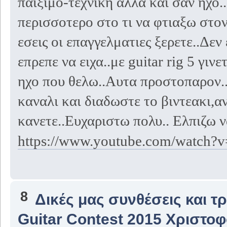
παιξιμο-τεχνικη αλλα και σαν ηχο
περισσοτερο στο τι να φτιαξω στον
εσεις οι επαγγελματιες ξερετε..Δε
επρεπε να ειχα..με guitar rig 5 γι
ηχο που θελω..Αυτα προστοπαρον..
καναλι και διαδωστε το βιντεακι,α
κανετε..Ευχαριστω πολυ.. Ελπιζω ν
https://www.youtube.com/watch
8
Δικές μας συνθέσεις και τ
Guitar Contest 2015 Χριστο