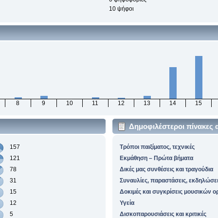
10 ψήφοι
8
9
10
11
12
13
14
15
Δημοφιλέστεροι πίνακες 
157
Τρόποι παιξίματος, τεχνικές
121
Εκμάθηση – Πρώτα βήματα
78
Δικές μας συνθέσεις και τραγούδια
31
Συναυλίες, παραστάσεις, εκδηλώσε
15
Δοκιμές και συγκρίσεις μουσικών 
12
Υγεία
5
Δισκοπαρουσιάσεις και κριτικές