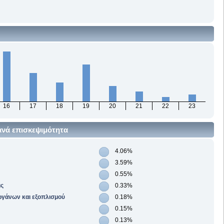
16
17
18
19
20
21
22
23
ανά επισκεψιμότητα
4.06%
3.59%
0.55%
ις
0.33%
οργάνων και εξοπλισμού
0.18%
0.15%
0.13%