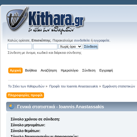
Καλώς ορίσατε,
Επισκέπτης
. Παρακαλούμε
συνδεθείτε
ή
εγγραφείτε
.
Σύνδεση με όνομα, κωδικό και διάρκεια σύνδεσης
Αρχική
Βοήθεια
Αναζήτηση
Ημερολόγιο
Σύνδεση
Εγγραφή
Το Στέκι των Κιθαρωδών
»
Προφίλ του Ioannis Anastassakis
»
Εμφάνιση στατιστικών
Πληροφορίες προφίλ
Γενικά στατιστικά - Ioannis Anastassakis
Σύνολο χρόνου σε σύνδεση:
Σύνολο μηνυμάτων:
Σύνολο θεμάτων:
Σύνολο δημιουργημένων ψηφοφοριών: