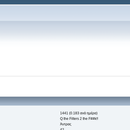
1441 (0.183 ανά ημέρα)
Q the Filters 2 the F##k!!
Άντρας
42