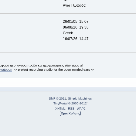
Άνω Γλυφάδα
26/01/05, 15:07
06/08/26, 19:38
Greek
16/07/26, 14:47
αφορά ήχο ,αγορά,πρόβα και ηχογραφήσεις εδώ είμαστε!
gyatopon
-> project recording studio for the open minded ears <-
SMF © 2011
,
Simple Machines
TinyPortal
© 2005-2012
'
XHTML
RSS
WAP2
Όροι Χρήσης