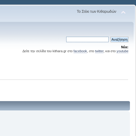
Το Στέκι των Κιθαρωδών
Νέα:
Δείτε την σελίδα του kithara.gr στο
facebook
, στο
twitter
, και στο
youtube