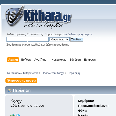
Καλώς ορίσατε,
Επισκέπτης
. Παρακαλούμε
συνδεθείτε
ή
εγγραφείτε
.
Σύνδεση με όνομα, κωδικό και διάρκεια σύνδεσης
Αρχική
Βοήθεια
Αναζήτηση
Ημερολόγιο
Σύνδεση
Εγγραφή
Το Στέκι των Κιθαρωδών
»
Προφίλ του Korgy
»
Περίληψη
Πληροφορίες προφίλ
Περίληψη
Korgy 
Μηνύματα:
Εδώ είναι το σπίτι μου
Προσωπικό κείμενο:
Φύλο:
Ηλικία: