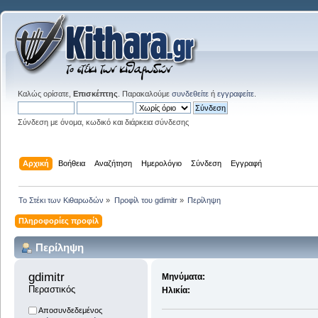
Καλώς ορίσατε,
Επισκέπτης
. Παρακαλούμε
συνδεθείτε
ή
εγγραφείτε
.
Σύνδεση με όνομα, κωδικό και διάρκεια σύνδεσης
Αρχική
Βοήθεια
Αναζήτηση
Ημερολόγιο
Σύνδεση
Εγγραφή
Το Στέκι των Κιθαρωδών
»
Προφίλ του gdimitr
»
Περίληψη
Πληροφορίες προφίλ
Περίληψη
gdimitr 
Μηνύματα:
Περαστικός
Ηλικία:
Αποσυνδεδεμένος