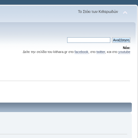
Το Στέκι των Κιθαρωδών
Νέα:
Δείτε την σελίδα του kithara.gr στο
facebook
, στο
twitter
, και στο
youtube