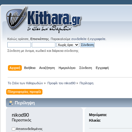
Καλώς ορίσατε,
Επισκέπτης
. Παρακαλούμε
συνδεθείτε
ή
εγγραφείτε
.
Σύνδεση με όνομα, κωδικό και διάρκεια σύνδεσης
Αρχική
Βοήθεια
Αναζήτηση
Ημερολόγιο
Σύνδεση
Εγγραφή
Το Στέκι των Κιθαρωδών
»
Προφίλ του nikod90
»
Περίληψη
Πληροφορίες προφίλ
Περίληψη
nikod90 
Μηνύματα:
Περαστικός
Ηλικία:
Αποσυνδεδεμένος