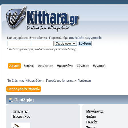
Καλώς ορίσατε,
Επισκέπτης
. Παρακαλούμε
συνδεθείτε
ή
εγγραφείτε
.
Σύνδεση με όνομα, κωδικό και διάρκεια σύνδεσης
Αρχική
Βοήθεια
Αναζήτηση
Ημερολόγιο
Σύνδεση
Εγγραφή
Το Στέκι των Κιθαρωδών
»
Προφίλ του jomarna
»
Περίληψη
Πληροφορίες προφίλ
Περίληψη
jomarna 
Μηνύματα:
Περαστικός
Φύλο:
Ηλικία:
Τόπος: