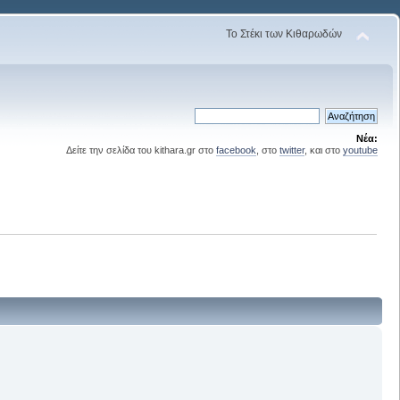
Το Στέκι των Κιθαρωδών
Νέα:
Δείτε την σελίδα του kithara.gr στο
facebook
, στο
twitter
, και στο
youtube