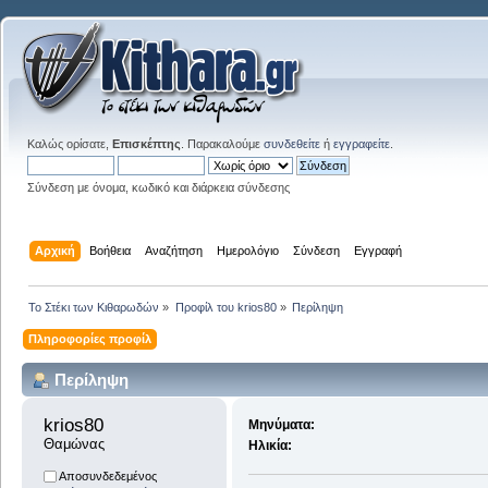
Καλώς ορίσατε,
Επισκέπτης
. Παρακαλούμε
συνδεθείτε
ή
εγγραφείτε
.
Σύνδεση με όνομα, κωδικό και διάρκεια σύνδεσης
Αρχική
Βοήθεια
Αναζήτηση
Ημερολόγιο
Σύνδεση
Εγγραφή
Το Στέκι των Κιθαρωδών
»
Προφίλ του krios80
»
Περίληψη
Πληροφορίες προφίλ
Περίληψη
krios80 
Μηνύματα:
Θαμώνας
Ηλικία:
Αποσυνδεδεμένος