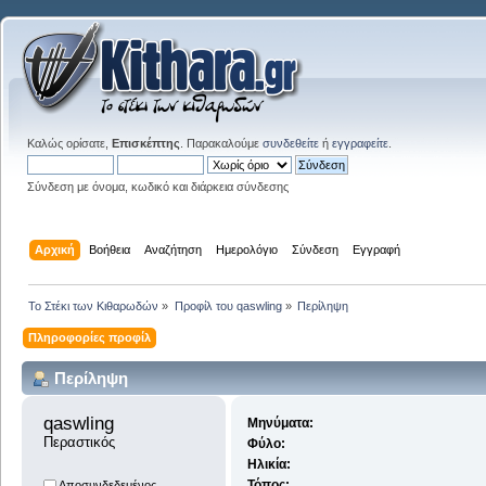
Καλώς ορίσατε,
Επισκέπτης
. Παρακαλούμε
συνδεθείτε
ή
εγγραφείτε
.
Σύνδεση με όνομα, κωδικό και διάρκεια σύνδεσης
Αρχική
Βοήθεια
Αναζήτηση
Ημερολόγιο
Σύνδεση
Εγγραφή
Το Στέκι των Κιθαρωδών
»
Προφίλ του qaswling
»
Περίληψη
Πληροφορίες προφίλ
Περίληψη
qaswling 
Μηνύματα:
Περαστικός
Φύλο:
Ηλικία:
Τόπος:
Αποσυνδεδεμένος