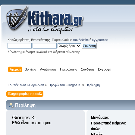
Καλώς ορίσατε,
Επισκέπτης
. Παρακαλούμε
συνδεθείτε
ή
εγγραφείτε
.
Σύνδεση με όνομα, κωδικό και διάρκεια σύνδεσης
Αρχική
Βοήθεια
Αναζήτηση
Ημερολόγιο
Σύνδεση
Εγγραφή
Το Στέκι των Κιθαρωδών
»
Προφίλ του Giorgos K.
»
Περίληψη
Πληροφορίες προφίλ
Περίληψη
Giorgos K. 
Μηνύματα:
Εδώ είναι το σπίτι μου
Προσωπικό κείμενο:
Φύλο:
Ηλικία: