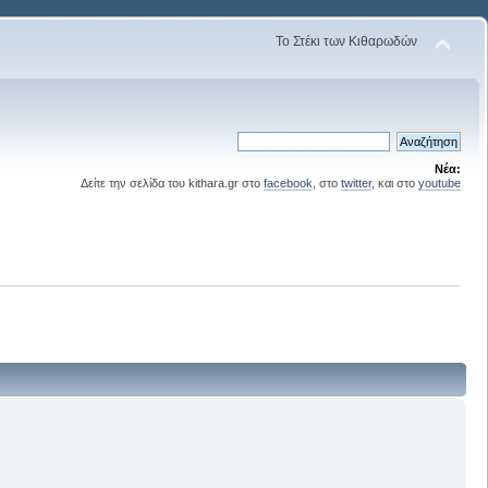
Το Στέκι των Κιθαρωδών
Νέα:
Δείτε την σελίδα του kithara.gr στο
facebook
, στο
twitter
, και στο
youtube