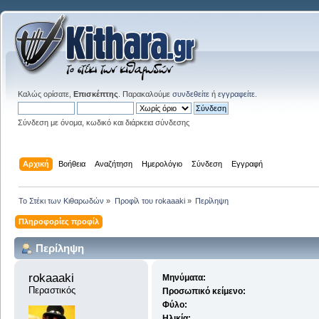
Καλώς ορίσατε,
Επισκέπτης
. Παρακαλούμε
συνδεθείτε
ή
εγγραφείτε
.
Σύνδεση με όνομα, κωδικό και διάρκεια σύνδεσης
Αρχική
Βοήθεια
Αναζήτηση
Ημερολόγιο
Σύνδεση
Εγγραφή
Το Στέκι των Κιθαρωδών
»
Προφίλ του rokaaaki
»
Περίληψη
Πληροφορίες προφίλ
Περίληψη
rokaaaki 
Μηνύματα:
Περαστικός
Προσωπικό κείμενο:
Φύλο:
Ηλικία: