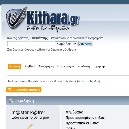
Καλώς ορίσατε,
Επισκέπτης
. Παρακαλούμε
συνδεθείτε
ή
εγγραφείτε
.
Σύνδεση με όνομα, κωδικό και διάρκεια σύνδεσης
Αρχική
Βοήθεια
Αναζήτηση
Ημερολόγιο
Σύνδεση
Εγγραφή
Το Στέκι των Κιθαρωδών
»
Προφίλ του m@ster k@frer
»
Περίληψη
Πληροφορίες προφίλ
Περίληψη
m@ster k@frer 
Μηνύματα:
Εδώ είναι το σπίτι μου
Προσαρμοσμένος τίτλος:
Προσωπικό κείμενο:
Φύλο: