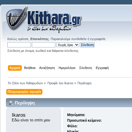
Καλώς ορίσατε,
Επισκέπτης
. Παρακαλούμε
συνδεθείτε
ή
εγγραφείτε
.
Σύνδεση με όνομα, κωδικό και διάρκεια σύνδεσης
Αρχική
Βοήθεια
Αναζήτηση
Ημερολόγιο
Σύνδεση
Εγγραφή
Το Στέκι των Κιθαρωδών
»
Προφίλ του Ikaros
»
Περίληψη
Πληροφορίες προφίλ
Περίληψη
Ikaros 
Μηνύματα:
Εδώ είναι το σπίτι μου
Προσωπικό κείμενο:
Φύλο:
Ηλικία: