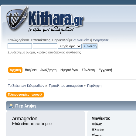
Καλώς ορίσατε,
Επισκέπτης
. Παρακαλούμε
συνδεθείτε
ή
εγγραφείτε
.
Σύνδεση με όνομα, κωδικό και διάρκεια σύνδεσης
Αρχική
Βοήθεια
Αναζήτηση
Ημερολόγιο
Σύνδεση
Εγγραφή
Το Στέκι των Κιθαρωδών
»
Προφίλ του armagedon
»
Περίληψη
Πληροφορίες προφίλ
Περίληψη
armagedon 
Μηνύματα:
Εδώ είναι το σπίτι μου
Φύλο:
Ηλικία:
Τόπος: