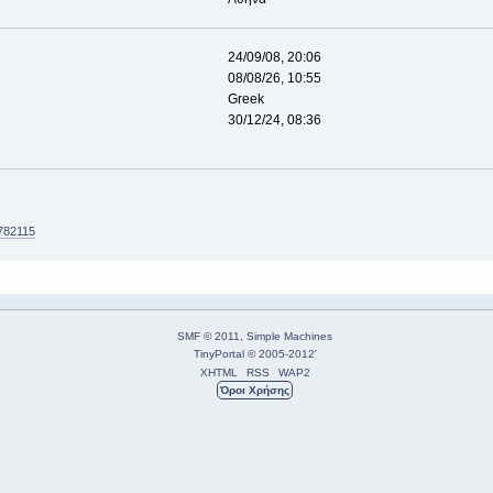
24/09/08, 20:06
08/08/26, 10:55
Greek
30/12/24, 08:36
782115
SMF © 2011
,
Simple Machines
TinyPortal
© 2005-2012
'
XHTML
RSS
WAP2
Όροι Χρήσης