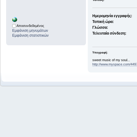
Ημερομηνία εγγραφής:
Τοπική ώρα:
Αποσυνδεδεμένος
Γλώσσα:
Εμφάνιση μηνυμάτων
Τελευταία σύνδεση:
Εμφάνιση στατιστικών
Υπογραφή:
sweet music of my soul...
http://www.myspace.com/449