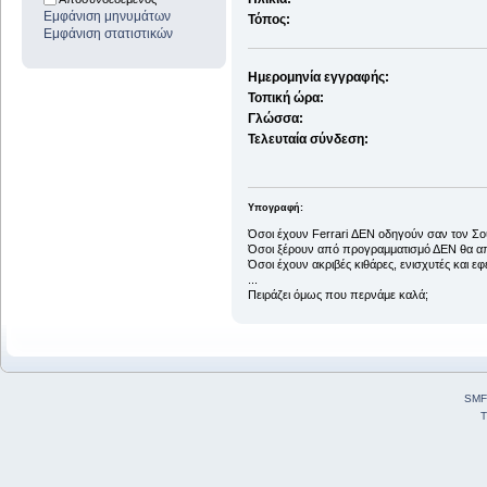
Εμφάνιση μηνυμάτων
Τόπος:
Εμφάνιση στατιστικών
Ημερομηνία εγγραφής:
Τοπική ώρα:
Γλώσσα:
Τελευταία σύνδεση:
Υπογραφή:
Όσοι έχουν Ferrari ΔΕΝ οδηγούν σαν τον Σ
Όσοι ξέρουν από προγραμματισμό ΔΕΝ θα απο
Όσοι έχουν ακριβές κιθάρες, ενισχυτές και ε
...
Πειράζει όμως που περνάμε καλά;
SMF
T