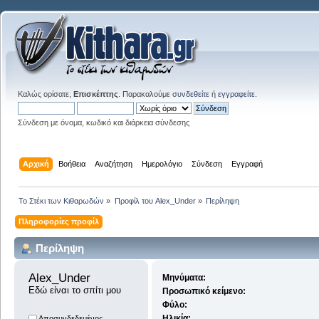
Καλώς ορίσατε,
Επισκέπτης
. Παρακαλούμε
συνδεθείτε
ή
εγγραφείτε
.
Σύνδεση με όνομα, κωδικό και διάρκεια σύνδεσης
Αρχική
Βοήθεια
Αναζήτηση
Ημερολόγιο
Σύνδεση
Εγγραφή
Το Στέκι των Κιθαρωδών
»
Προφίλ του Alex_Under
»
Περίληψη
Πληροφορίες προφίλ
Περίληψη
Alex_Under 
Μηνύματα:
Εδώ είναι το σπίτι μου
Προσωπικό κείμενο:
Φύλο:
Ηλικία:
Αποσυνδεδεμένος