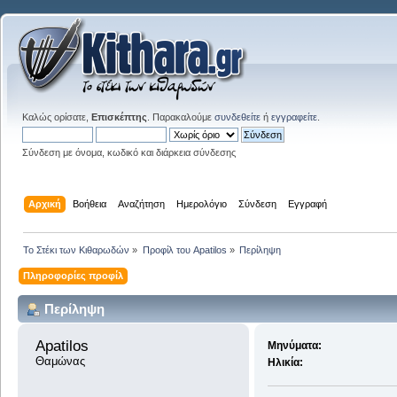
Καλώς ορίσατε,
Επισκέπτης
. Παρακαλούμε
συνδεθείτε
ή
εγγραφείτε
.
Σύνδεση με όνομα, κωδικό και διάρκεια σύνδεσης
Αρχική
Βοήθεια
Αναζήτηση
Ημερολόγιο
Σύνδεση
Εγγραφή
Το Στέκι των Κιθαρωδών
»
Προφίλ του Apatilos
»
Περίληψη
Πληροφορίες προφίλ
Περίληψη
Apatilos 
Μηνύματα:
Θαμώνας
Ηλικία: