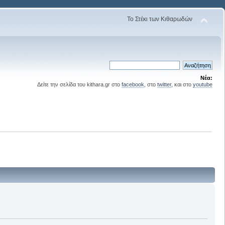
Το Στέκι των Κιθαρωδών
Νέα:
Δείτε την σελίδα του kithara.gr στο
facebook
, στο
twitter
, και στο
youtube