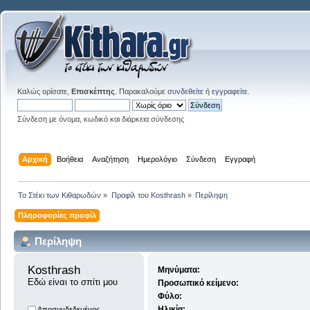
Καλώς ορίσατε,
Επισκέπτης
. Παρακαλούμε
συνδεθείτε
ή
εγγραφείτε
.
Σύνδεση με όνομα, κωδικό και διάρκεια σύνδεσης
Αρχική
Βοήθεια
Αναζήτηση
Ημερολόγιο
Σύνδεση
Εγγραφή
Το Στέκι των Κιθαρωδών
»
Προφίλ του Kosthrash
»
Περίληψη
Πληροφορίες προφίλ
Περίληψη
Kosthrash 
Μηνύματα:
Εδώ είναι το σπίτι μου
Προσωπικό κείμενο:
Φύλο:
Ηλικία:
Αποσυνδεδεμένος