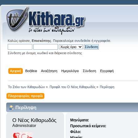
Καλώς ορίσατε,
Επισκέπτης
. Παρακαλούμε
συνδεθείτε
ή
εγγραφείτε
.
Σύνδεση με όνομα, κωδικό και διάρκεια σύνδεσης
Αρχική
Βοήθεια
Αναζήτηση
Ημερολόγιο
Σύνδεση
Εγγραφή
Το Στέκι των Κιθαρωδών
»
Προφίλ του Ο Νέος Κιθαρωδός
»
Περίληψη
Πληροφορίες προφίλ
Περίληψη
Ο Νέος Κιθαρωδός 
Μηνύματα:
Administrator
Προσωπικό κείμενο:
Φύλο:
Ηλικία: