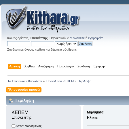
Καλώς ορίσατε,
Επισκέπτης
. Παρακαλούμε
συνδεθείτε
ή
εγγραφείτε
.
Σύνδεση με όνομα, κωδικό και διάρκεια σύνδεσης
Αρχική
Βοήθεια
Αναζήτηση
Ημερολόγιο
Σύνδεση
Εγγραφή
Το Στέκι των Κιθαρωδών
»
Προφίλ του ΚΕΠΕΜ
»
Περίληψη
Πληροφορίες προφίλ
Περίληψη
ΚΕΠΕΜ 
Μηνύματα:
Επισκέπτης
Ηλικία:
Αποσυνδεδεμένος