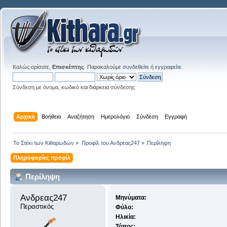
Καλώς ορίσατε,
Επισκέπτης
. Παρακαλούμε
συνδεθείτε
ή
εγγραφείτε
.
Σύνδεση με όνομα, κωδικό και διάρκεια σύνδεσης
Αρχική
Βοήθεια
Αναζήτηση
Ημερολόγιο
Σύνδεση
Εγγραφή
Το Στέκι των Κιθαρωδών
»
Προφίλ του Ανδρεας247
»
Περίληψη
Πληροφορίες προφίλ
Περίληψη
Ανδρεας247 
Μηνύματα:
Περαστικός
Φύλο:
Ηλικία:
Τόπος: