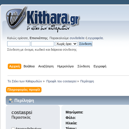
Καλώς ορίσατε,
Επισκέπτης
. Παρακαλούμε
συνδεθείτε
ή
εγγραφείτε
.
Σύνδεση με όνομα, κωδικό και διάρκεια σύνδεσης
Αρχική
Βοήθεια
Αναζήτηση
Ημερολόγιο
Σύνδεση
Εγγραφή
Το Στέκι των Κιθαρωδών
»
Προφίλ του costaspsi
»
Περίληψη
Πληροφορίες προφίλ
Περίληψη
costaspsi 
Μηνύματα:
Περαστικός
Φύλο:
Ηλικία:
Τόπος:
Αποσυνδεδεμένος