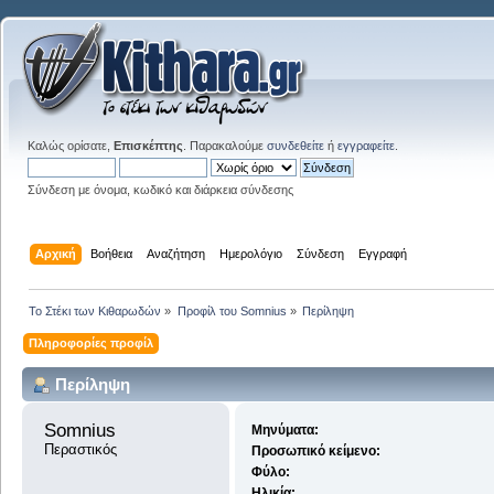
Καλώς ορίσατε,
Επισκέπτης
. Παρακαλούμε
συνδεθείτε
ή
εγγραφείτε
.
Σύνδεση με όνομα, κωδικό και διάρκεια σύνδεσης
Αρχική
Βοήθεια
Αναζήτηση
Ημερολόγιο
Σύνδεση
Εγγραφή
Το Στέκι των Κιθαρωδών
»
Προφίλ του Somnius
»
Περίληψη
Πληροφορίες προφίλ
Περίληψη
Somnius 
Μηνύματα:
Περαστικός
Προσωπικό κείμενο:
Φύλο:
Ηλικία: