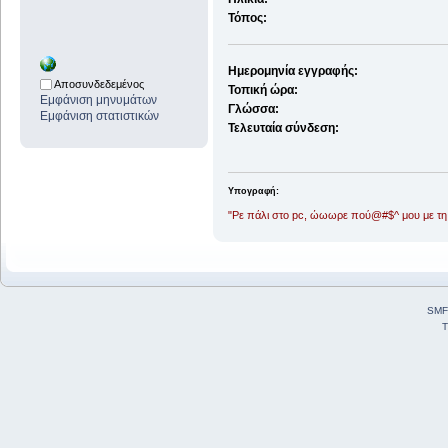
Τόπος:
Ημερομηνία εγγραφής:
Αποσυνδεδεμένος
Τοπική ώρα:
Εμφάνιση μηνυμάτων
Γλώσσα:
Εμφάνιση στατιστικών
Τελευταία σύνδεση:
Υπογραφή:
"Ρε πάλι στο pc, ώωωρε πού@#$^ μου με τη d
SMF
T