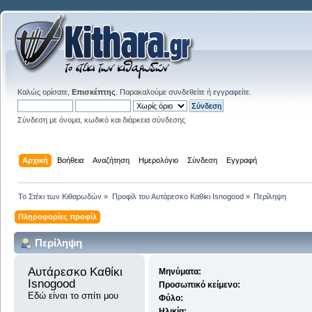
Καλώς ορίσατε,
Επισκέπτης
. Παρακαλούμε
συνδεθείτε
ή
εγγραφείτε
.
Σύνδεση με όνομα, κωδικό και διάρκεια σύνδεσης
Αρχική
Βοήθεια
Αναζήτηση
Ημερολόγιο
Σύνδεση
Εγγραφή
Το Στέκι των Κιθαρωδών
»
Προφίλ του Αυτάρεσκο Καθίκι Isnogood
»
Περίληψη
Πληροφορίες προφίλ
Περίληψη
Αυτάρεσκο Καθίκι 
Μηνύματα:
Isnogood 
Προσωπικό κείμενο:
Εδώ είναι το σπίτι μου
Φύλο:
Ηλικία: