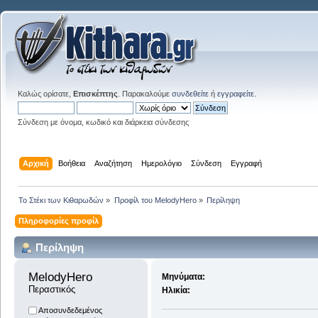
Καλώς ορίσατε,
Επισκέπτης
. Παρακαλούμε
συνδεθείτε
ή
εγγραφείτε
.
Σύνδεση με όνομα, κωδικό και διάρκεια σύνδεσης
Αρχική
Βοήθεια
Αναζήτηση
Ημερολόγιο
Σύνδεση
Εγγραφή
Το Στέκι των Κιθαρωδών
»
Προφίλ του MelodyHero
»
Περίληψη
Πληροφορίες προφίλ
Περίληψη
MelodyHero 
Μηνύματα:
Περαστικός
Ηλικία:
Αποσυνδεδεμένος