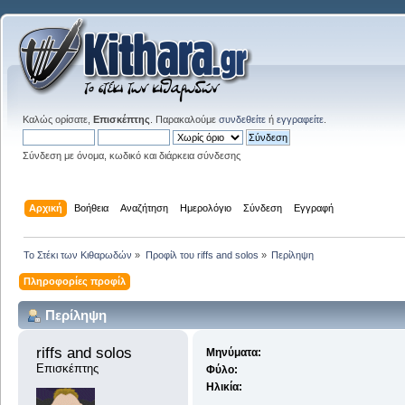
Καλώς ορίσατε,
Επισκέπτης
. Παρακαλούμε
συνδεθείτε
ή
εγγραφείτε
.
Σύνδεση με όνομα, κωδικό και διάρκεια σύνδεσης
Αρχική
Βοήθεια
Αναζήτηση
Ημερολόγιο
Σύνδεση
Εγγραφή
Το Στέκι των Κιθαρωδών
»
Προφίλ του riffs and solos
»
Περίληψη
Πληροφορίες προφίλ
Περίληψη
riffs and solos 
Μηνύματα:
Επισκέπτης
Φύλο:
Ηλικία: