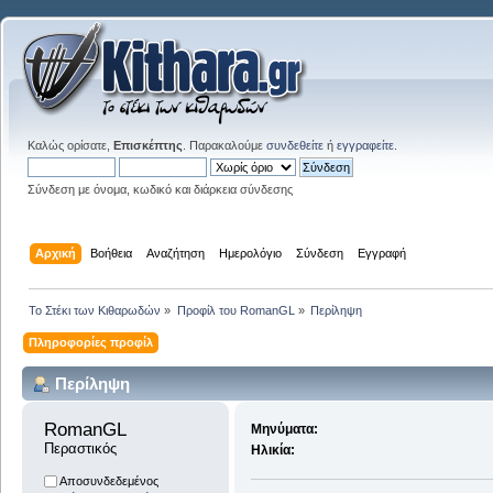
Καλώς ορίσατε,
Επισκέπτης
. Παρακαλούμε
συνδεθείτε
ή
εγγραφείτε
.
Σύνδεση με όνομα, κωδικό και διάρκεια σύνδεσης
Αρχική
Βοήθεια
Αναζήτηση
Ημερολόγιο
Σύνδεση
Εγγραφή
Το Στέκι των Κιθαρωδών
»
Προφίλ του RomanGL
»
Περίληψη
Πληροφορίες προφίλ
Περίληψη
RomanGL 
Μηνύματα:
Περαστικός
Ηλικία:
Αποσυνδεδεμένος