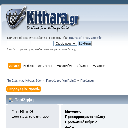
Καλώς ορίσατε,
Επισκέπτης
. Παρακαλούμε
συνδεθείτε
ή
εγγραφείτε
.
Σύνδεση με όνομα, κωδικό και διάρκεια σύνδεσης
Αρχική
Βοήθεια
Αναζήτηση
Ημερολόγιο
Σύνδεση
Εγγραφή
Το Στέκι των Κιθαρωδών
»
Προφίλ του YmiRLinG
»
Περίληψη
Πληροφορίες προφίλ
Περίληψη
YmiRLinG 
Μηνύματα:
Εδώ είναι το σπίτι μου
Προσαρμοσμένος τίτλος:
Προσωπικό κείμενο:
Φύλο: