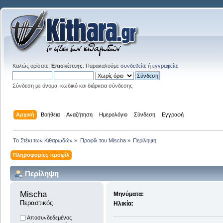
Καλώς ορίσατε,
Επισκέπτης
. Παρακαλούμε
συνδεθείτε
ή
εγγραφείτε
.
Σύνδεση με όνομα, κωδικό και διάρκεια σύνδεσης
Αρχική
Βοήθεια
Αναζήτηση
Ημερολόγιο
Σύνδεση
Εγγραφή
Το Στέκι των Κιθαρωδών
»
Προφίλ του Mischa
»
Περίληψη
Πληροφορίες προφίλ
Περίληψη
Mischa 
Μηνύματα:
Περαστικός
Ηλικία:
Αποσυνδεδεμένος