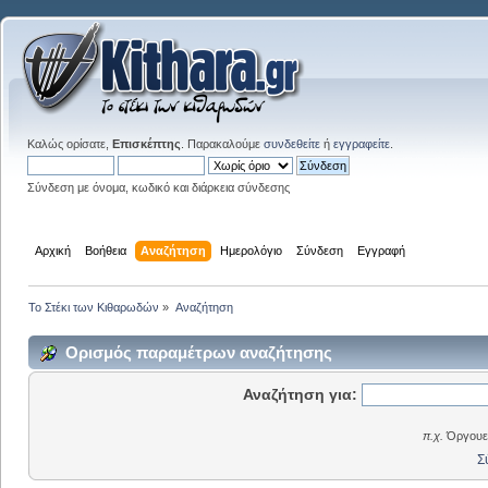
Καλώς ορίσατε,
Επισκέπτης
. Παρακαλούμε
συνδεθείτε
ή
εγγραφείτε
.
Σύνδεση με όνομα, κωδικό και διάρκεια σύνδεσης
Αρχική
Βοήθεια
Αναζήτηση
Ημερολόγιο
Σύνδεση
Εγγραφή
Το Στέκι των Κιθαρωδών
»
Αναζήτηση
Ορισμός παραμέτρων αναζήτησης
Αναζήτηση για:
π.χ.
Όργουελ
Σ