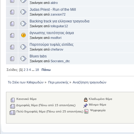
Ξεκίνησε από
aldro
Judas Priest - Run of the Mill
Ξεκίνησε από
zanxion72
Backing track για ελληνικα τραγουδια
Ξεκίνησε από
tolisguitar12
άγνωστης ταυτότητας άσμα
Ξεκίνησε από
modfori
Παρτιτούρα τυφλές ελπίδες
Ξεκίνησε από
chefarov
Blues tabs
Ξεκίνησε από
Socrates_dtc
Σελίδες: [
1
]
2
3
4
...
18
Πάνω
Το Στέκι των Κιθαρωδών
»
Περι μουσικής
»
Αναζήτηση τραγουδιών
Κανονικό θέμα
Κλειδωμένο θέμα
Μόνιμο θέμα
Δημοφιλές θέμα (Πάνω από 15 απαντήσεις)
Ψηφοφορία
Πολύ δημοφιλές θέμα (Πάνω από 25 απαντήσεις)