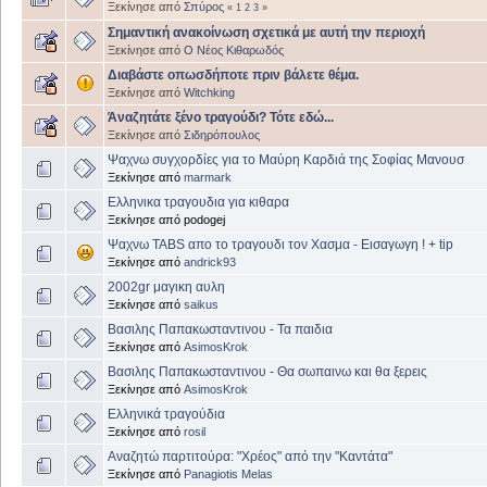
Ξεκίνησε από
Σπύρος
«
1
2
3
»
Σημαντική ανακοίνωση σχετικά με αυτή την περιοχή
Ξεκίνησε από
Ο Νέος Κιθαρωδός
Διαβάστε οπωσδήποτε πριν βάλετε θέμα.
Ξεκίνησε από
Witchking
Άναζητάτε ξένο τραγούδι? Τότε εδώ...
Ξεκίνησε από
Σιδηρόπουλος
Ψαχνω συγχορδίες για το Μαύρη Καρδιά της Σοφίας Μανουσ
Ξεκίνησε από
marmark
Ελληνικα τραγουδια για κιθαρα
Ξεκίνησε από podogej
Ψαχνω TABS απο το τραγουδι τον Χασμα - Εισαγωγη ! + tip
Ξεκίνησε από
andrick93
2002gr μαγικη αυλη
Ξεκίνησε από
saikus
Βασιλης Παπακωσταντινου - Τα παιδια
Ξεκίνησε από
AsimosKrok
Βασιλης Παπακωσταντινου - Θα σωπαινω και θα ξερεις
Ξεκίνησε από
AsimosKrok
Ελληνικά τραγούδια
Ξεκίνησε από
rosil
Αναζητώ παρτιτούρα: "Χρέος" από την "Καντάτα"
Ξεκίνησε από
Panagiotis Melas