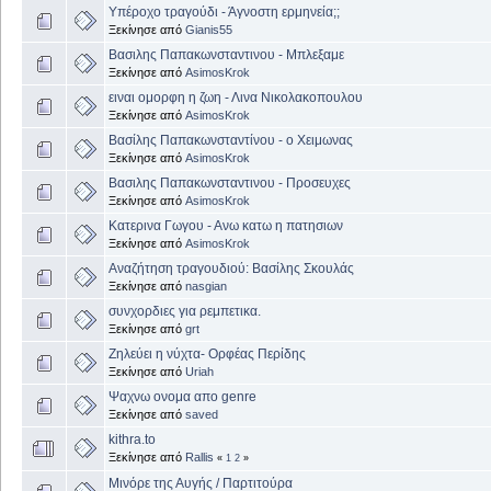
Υπέροχο τραγούδι - Άγνοστη ερμηνεία;;
Ξεκίνησε από
Gianis55
Βασιλης Παπακωνσταντινου - Μπλεξαμε
Ξεκίνησε από
AsimosKrok
ειναι ομορφη η ζωη - Λινα Νικολακοπουλου
Ξεκίνησε από
AsimosKrok
Βασίλης Παπακωνσταντίνου - ο Χειμωνας
Ξεκίνησε από
AsimosKrok
Βασιλης Παπακωνσταντινου - Προσευχες
Ξεκίνησε από
AsimosKrok
Κατερινα Γωγου - Ανω κατω η πατησιων
Ξεκίνησε από
AsimosKrok
Αναζήτηση τραγουδιού: Βασίλης Σκουλάς
Ξεκίνησε από
nasgian
συνχορδιες για ρεμπετικα.
Ξεκίνησε από
grt
Ζηλεύει η νύχτα- Ορφέας Περίδης
Ξεκίνησε από
Uriah
Ψαχνω ονομα απο genre
Ξεκίνησε από
saved
kithra.to
Ξεκίνησε από
Rallis
«
1
2
»
Μινόρε της Αυγής / Παρτιτούρα