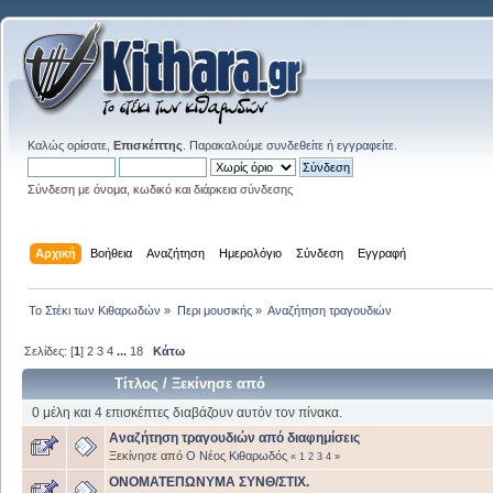
Καλώς ορίσατε,
Επισκέπτης
. Παρακαλούμε
συνδεθείτε
ή
εγγραφείτε
.
Σύνδεση με όνομα, κωδικό και διάρκεια σύνδεσης
Αρχική
Βοήθεια
Αναζήτηση
Ημερολόγιο
Σύνδεση
Εγγραφή
Το Στέκι των Κιθαρωδών
»
Περι μουσικής
»
Αναζήτηση τραγουδιών
Σελίδες: [
1
]
2
3
4
...
18
Κάτω
Τίτλος
/
Ξεκίνησε από
0 μέλη και 4 επισκέπτες διαβάζουν αυτόν τον πίνακα.
Αναζήτηση τραγουδιών από διαφημίσεις
Ξεκίνησε από
Ο Νέος Κιθαρωδός
«
1
2
3
4
»
ΟΝΟΜΑΤΕΠΩΝΥΜΑ ΣΥΝΘ/ΣΤΙΧ.