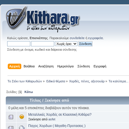
Καλώς ορίσατε,
Επισκέπτης
. Παρακαλούμε
συνδεθείτε
ή
εγγραφείτε
.
Σύνδεση με όνομα, κωδικό και διάρκεια σύνδεσης
Αρχική
Βοήθεια
Αναζήτηση
Ημερολόγιο
Σύνδεση
Εγγραφή
Το Στέκι των Κιθαρωδών
»
Ειδικά θέματα
»
Χορδές, πένες, αξεσουάρ
»
Τα καλύτερα...
Σελίδες: [
1
]
Κάτω
Τίτλος
/
Ξεκίνησε από
0 μέλη και 5 επισκέπτες διαβάζουν αυτόν τον πίνακα.
Μεταλλικές Χορδές σε Κλασσική Κιθάρα?
Ξεκίνησε από
asfet
Παχος Χορδων ( Μεγεθη-Προτασεις )