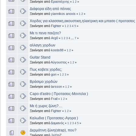
Ξεκίνησε από
Ερασιτέχνης
«
1
2
»
Διάφορα είδη από πέννες
Ξεκίνησε από
yiannikos anoxis
«
1
2
»
Χορδες για κλασσικη,ακουστικη,ηλεκτρικη και μπασο ( προτασεις 
Ξεκίνησε από
Fighter
«
1
2
3
4
5
»
Με τι πενα παιζετε?
Ξεκίνησε από
Arg0
«
1
2
3
4
...
7
»
αλλαγη χορδων
Ξεκίνησε από
kostis88
«
1
2
»
Guitar Stand
Ξεκίνησε από
Αύγουστος
«
1
2
»
Πως κοβετε χορδες;
Ξεκίνησε από
gon
«
1
2
3
»
Βράσιμο χορδών
Ξεκίνησε από
larsson
«
1
2
»
Capo d'astro ( Προτασεις-Μοντελα )
Ξεκίνησε από
Frail
«
1
2
»
Με ή χωρις ζώνη?....
Ξεκίνησε από
Fighter
«
1
2
»
Καλωδια ( Προτασεις-Αγορα )
Ξεκίνησε από
Δαμιανός
«
1
2
3
4
5
»
Δερμάτινη ζώνη(strap), που?
Ξεκίνησε από
JaYmZ