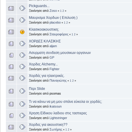
Pickguards...
Ξεκίνησε από
Zoso
«
1
2
»
Μαυρισμα Χορδων ( Επιλυση )
Ξεκίνησε από
placebo
«
1
2
»
Κλασικοακουστικη;
Ξεκίνησε από
Σταυροφόρος
«
1
2
»
ΧΟΡΔΕΣ ΚΛΑΣΙΚΗΣ
Ξεκίνησε από
aljam
Ασυρματη συνδεση μουσικων οργανων
Ξεκίνησε από
GP
Χορδες Alchemy...
Ξεκίνησε από
Fighter
Χορδές για ηλεκτρικές.
Ξεκίνησε από
Παναγιώτης
«
1
2
»
Περι Slide
Ξεκίνησε από psomas
Τι να κάνω να μη μου σπάνε εύκολα οι χορδές;
Ξεκίνησε από
ikatsoun
Χρηση ΕΙδικου λαδιου στις ταστιερες
Ξεκίνησε από
Lightstringer
Χορδες για ακουστικη??
Ξεκίνησε από
Σωτήρης
«
1
2
»