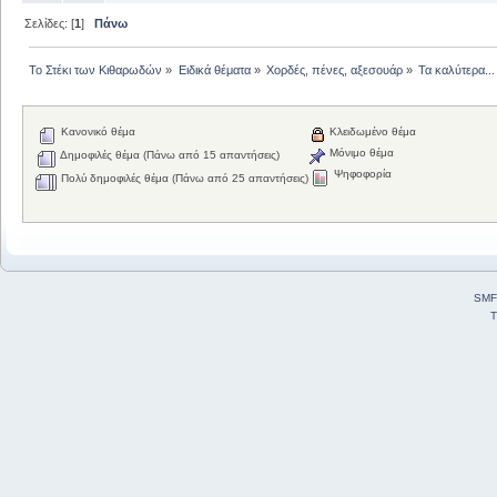
Σελίδες: [
1
]
Πάνω
Το Στέκι των Κιθαρωδών
»
Ειδικά θέματα
»
Χορδές, πένες, αξεσουάρ
»
Τα καλύτερα...
Κανονικό θέμα
Κλειδωμένο θέμα
Μόνιμο θέμα
Δημοφιλές θέμα (Πάνω από 15 απαντήσεις)
Ψηφοφορία
Πολύ δημοφιλές θέμα (Πάνω από 25 απαντήσεις)
SMF
T