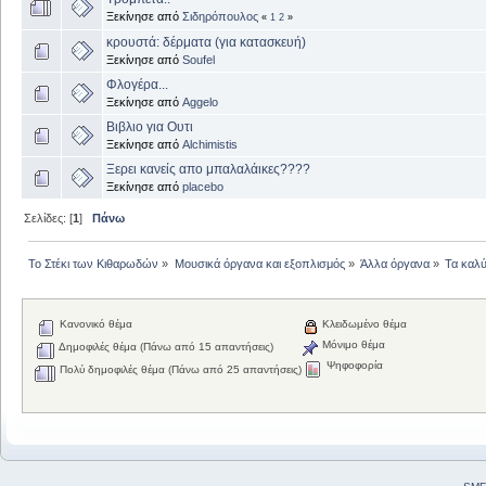
Ξεκίνησε από
Σιδηρόπουλος
«
1
2
»
κρουστά: δέρματα (για κατασκευή)
Ξεκίνησε από
Soufel
Φλογέρα...
Ξεκίνησε από
Aggelo
Βιβλιο για Ουτι
Ξεκίνησε από
Alchimistis
Ξερει κανείς απο μπαλαλάικες????
Ξεκίνησε από
placebo
Σελίδες: [
1
]
Πάνω
Το Στέκι των Κιθαρωδών
»
Μουσικά όργανα και εξοπλισμός
»
Άλλα όργανα
»
Τα καλύ
Κανονικό θέμα
Κλειδωμένο θέμα
Μόνιμο θέμα
Δημοφιλές θέμα (Πάνω από 15 απαντήσεις)
Ψηφοφορία
Πολύ δημοφιλές θέμα (Πάνω από 25 απαντήσεις)