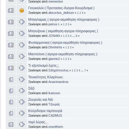
Ξεκίνησε από
mementos
Γιουκαλιλι ( Προτασεις-Αγορα-Κουρδισμα )
Ξεκίνησε από
absurdus_delirium
«
1
2
3
»
Μπαγλαμας ( αγορα-εκμαθηση-πληροφοριες )
Ξεκίνησε από
petros t.
«
1
2
3
»
Μπουζουκι ( εκμαθηση-αγορα-πληροφοριες )
Ξεκίνησε από
JONAKI
«
1
2
3
4
...
8
»
Φυσαρμονικα ( αγορα-εκμαθηση-πληροφοριες )
Ξεκίνησε από
Dhmhtrhs
«
1
2
3
»
Μαντολινο ( αγορα-εκμαθηση-πληροφοριες )
Ξεκίνησε από
giannis2
«
1
2
3
»
Τι εξοπλισμό έχετε;;;
Ξεκίνησε από
Σιδηρόπουλος
«
1
2
3
4
...
7
»
Τονικότητες Κλαρίνων;
Ξεκίνησε από
Anaximandros
Σάζι
Ξεκίνησε από
ikatsoun
Ζουρνάς και Νέι
Ξεκίνησε από
Τζουράς
Κούρδισμα ταμπουρά
Ξεκίνησε από
CADMUS
περί λύρας...
Ξεκίνησε από
oneofthem