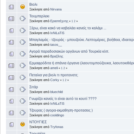
Βιολι
Ξεκίνησε από
Nirvana
Τουμπερλεκι
Ξεκίνησε από
Ερασιτέχνης
«
1
2
»
Ξέρω, είναι κακό να καβαλάει κανείς το καλάμι ...
Ξεκίνησε από
IxNiLaTiS
Μπαγλαμάς - τζουράς - μπουζούκι. Λεπτομέριες, βοήθεια, ιδιαιτε
Ξεκίνησε από
tasos__
Αγορά παραδοσιακών οργάνων από Τουρκία κλπ.
Ξεκίνησε από
Βραζίλης
Ερμαφρόδιτα ή σπάνια όργανα (λαουτομπούζουκα, λαουτοκιθάρε
Ξεκίνησε από
ameli
«
1
2
»
Πεταλια για βιολι τι προτεινετε;
Ξεκίνησε από
Corky
«
1
2
»
Σιτάρ
Ξεκίνησε από
bluechild
Γνωρίζει κανείς τι είναι αυτό το κουτί ????
Ξεκίνησε από
IxNiLaTiS
Τζουρας ( αγορα-εκμαθηση-προτασεις )
Ξεκίνησε από
cooldingo
ΝΤΟΥΓΙΕΣ
Ξεκίνησε από
Tryfonas
Τρομπέτα..