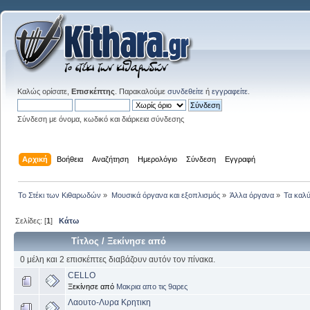
Καλώς ορίσατε,
Επισκέπτης
. Παρακαλούμε
συνδεθείτε
ή
εγγραφείτε
.
Σύνδεση με όνομα, κωδικό και διάρκεια σύνδεσης
Αρχική
Βοήθεια
Αναζήτηση
Ημερολόγιο
Σύνδεση
Εγγραφή
Το Στέκι των Κιθαρωδών
»
Μουσικά όργανα και εξοπλισμός
»
Άλλα όργανα
»
Τα καλύ
Σελίδες: [
1
]
Κάτω
Τίτλος
/
Ξεκίνησε από
0 μέλη και 2 επισκέπτες διαβάζουν αυτόν τον πίνακα.
CELLO
Ξεκίνησε από
Μακρια απο τις 9αρες
Λαουτο-Λυρα Κρητικη