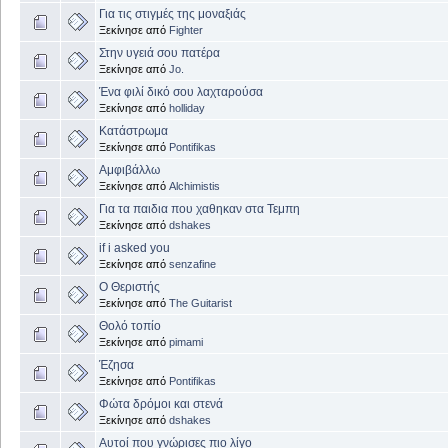
Για τις στιγμές της μοναξιάς
Ξεκίνησε από
Fighter
Στην υγειά σου πατέρα
Ξεκίνησε από
Jo.
Ένα φιλί δικό σου λαχταρούσα
Ξεκίνησε από
holliday
Κατάστρωμα
Ξεκίνησε από
Pontifikas
Αμφιβάλλω
Ξεκίνησε από
Alchimistis
Για τα παιδια που χαθηκαν στα Τεμπη
Ξεκίνησε από
dshakes
if i asked you
Ξεκίνησε από
senzafine
Ο Θεριστής
Ξεκίνησε από
The Guitarist
Θολό τοπίο
Ξεκίνησε από
pimami
Έζησα
Ξεκίνησε από
Pontifikas
Φώτα δρόμοι και στενά
Ξεκίνησε από
dshakes
Αυτοί που γνώρισες πιο λίγο