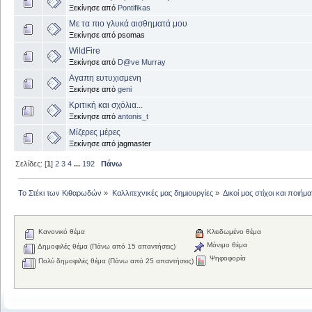
Ξεκίνησε από
Pontifikas
Με τα πιο γλυκά αισθηματά μου
Ξεκίνησε από psomas
WildFire
Ξεκίνησε από
D@ve Murray
Αγαπη ευτυχισμενη
Ξεκίνησε από
geni
Κριτική και σχόλια...
Ξεκίνησε από
antonis_t
Μίζερες μέρες
Ξεκίνησε από jagmaster
Σελίδες: [
1
]
2
3
4
...
192
Πάνω
Το Στέκι των Κιθαρωδών
»
Καλλιτεχνικές μας δημιουργίες
»
Δικοί μας στίχοι και ποιήμα
Κανονικό θέμα
Κλειδωμένο θέμα
Μόνιμο θέμα
Δημοφιλές θέμα (Πάνω από 15 απαντήσεις)
Ψηφοφορία
Πολύ δημοφιλές θέμα (Πάνω από 25 απαντήσεις)