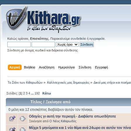
Καλώς ορίσατε,
Επισκέπτης
. Παρακαλούμε
συνδεθείτε
ή
εγγραφείτε
.
Σύνδεση με όνομα, κωδικό και διάρκεια σύνδεσης
Αρχική
Βοήθεια
Αναζήτηση
Ημερολόγιο
Σύνδεση
Εγγραφή
Το Στέκι των Κιθαρωδών
»
Καλλιτεχνικές μας δημιουργίες
»
Δικοί μας στίχοι και ποιήμα
Σελίδες: [
1
]
2
3
4
...
192
Κάτω
Τίτλος
/
Ξεκίνησε από
0 μέλη και 12 επισκέπτες διαβάζουν αυτόν τον πίνακα.
Οδηγίες γι αυτή την περιοχή - Διαβάστε οπωσδήποτε
Ξεκίνησε από
Ο Νέος Κιθαρωδός
Μέχρι 5 μηνύματα και 1 νέο θέμα ανά 24ωρο σε αυτόν τον πίνα