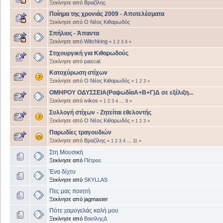
Ξεκίνησε από
Βραζίλης
Ποίημα της χρονιάς 2009 - Αποτελέσματα
Ξεκίνησε από
Ο Νέος Κιθαρωδός
Σπήλιος - Άπαντα
Ξεκίνησε από
Witchking
«
1
2
3
4
»
Στιχουργική για Κιθαρωδούς
Ξεκίνησε από
pascal.
Κατοχύρωση στίχων
Ξεκίνησε από
Ο Νέος Κιθαρωδός
«
1
2
3
»
ΟΜΗΡΟΥ ΟΔΥΣΣΕΙΑ(ΡαψωδίαΑ+Β+Γ)Δ σε εξέλιξη...
Ξεκίνησε από
ivikos
«
1
2
3
4
...
9
»
Συλλογή στίχων - Ζητείται εθελοντής
Ξεκίνησε από
Ο Νέος Κιθαρωδός
«
1
2
3
»
Παρωδίες τραγουδιών
Ξεκίνησε από
Βραζίλης
«
1
2
3
4
...
11
»
Στη Μουσική
Ξεκίνησε από
Πέτροc
Ένα δίχτυ
Ξεκίνησε από
SKYLLAS
Πες μας ποιητή
Ξεκίνησε από jagmaster
Πότε χαμογελάς καλή μου
Ξεκίνησε από
ΒασίληςΔ