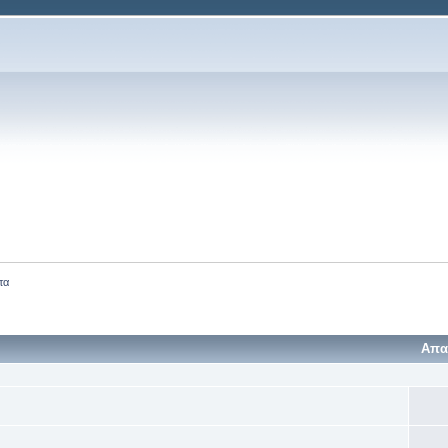
τα
Απα