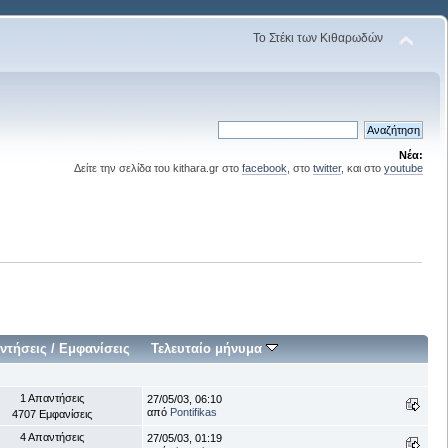
Το Στέκι των Κιθαρωδών
Νέα:
Δείτε την σελίδα του kithara.gr στο
facebook
, στο
twitter
, και στο
youtube
ντήσεις
/
Εμφανίσεις
Τελευταίο μήνυμα
1 Απαντήσεις
27/05/03, 06:10
από
Pontifikas
4707 Εμφανίσεις
4 Απαντήσεις
27/05/03, 01:19