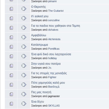
Ξεκίνησε από
pimami
Ο Θεριστής
Ξεκίνησε από
The Guitarist
if i asked you
Ξεκίνησε από
senzafine
Για τα παιδια που χαθηκαν στα Τεμπη
Ξεκίνησε από
dshakes
Αμφιβάλλω
Ξεκίνησε από
Alchimistis
Κατάστρωμα
Ξεκίνησε από
Pontifikas
Ένα φιλί δικό σου λαχταρούσα
Ξεκίνησε από
holliday
Στην υγειά σου πατέρα
Ξεκίνησε από
Jo.
Για τις στιγμές της μοναξιάς
Ξεκίνησε από
Fighter
Πότε χαμογελάς καλή μου
Ξεκίνησε από
ΒασίληςΔ
Πες μας ποιητή
Ξεκίνησε από jagmaster
Ένα δίχτυ
Ξεκίνησε από
SKYLLAS