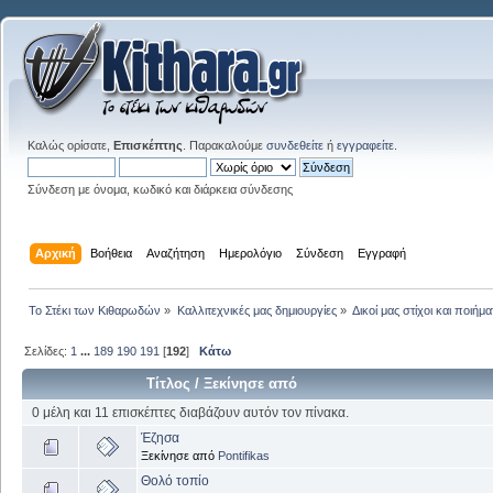
Καλώς ορίσατε,
Επισκέπτης
. Παρακαλούμε
συνδεθείτε
ή
εγγραφείτε
.
Σύνδεση με όνομα, κωδικό και διάρκεια σύνδεσης
Αρχική
Βοήθεια
Αναζήτηση
Ημερολόγιο
Σύνδεση
Εγγραφή
Το Στέκι των Κιθαρωδών
»
Καλλιτεχνικές μας δημιουργίες
»
Δικοί μας στίχοι και ποιήμα
Σελίδες:
1
...
189
190
191
[
192
]
Κάτω
Τίτλος
/
Ξεκίνησε από
0 μέλη και 11 επισκέπτες διαβάζουν αυτόν τον πίνακα.
Έζησα
Ξεκίνησε από
Pontifikas
Θολό τοπίο