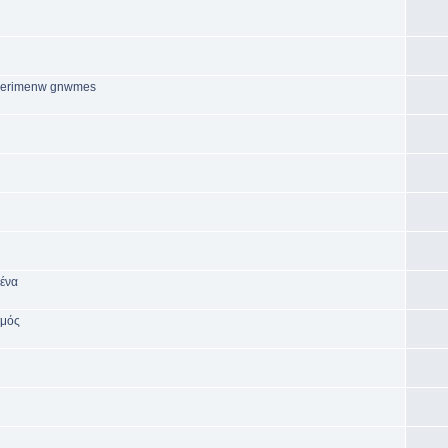
. perimenw gnwmes
μένα
σμός