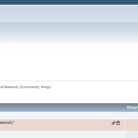
και διασκευές
(Συντονιστής:
Korgy
)
Απαν
ιασκευές"