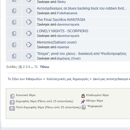
Ξεκίνησε από
Stinky
Αυτοσχεδιασμος σε blues backing track του robben ford...
Ξεκίνησε από
FotisKatsanos
The Final Sacrifice AVANTASIA
Ξεκίνησε από
davemurrayaris
LONELY NIGHTS - SCORPIONS
Ξεκίνησε από
davemurrayaris
Memories(Satriani cover)
Ξεκίνησε από
mpamps
"δόγμα", γενιά του χάους - διασκευή από Ψευδοπροφήτες
Ξεκίνησε από
Δημήτρης (Gear)
Σελίδες: [
1
]
2
3
4
...
71
Πάνω
Το Στέκι των Κιθαρωδών
»
Καλλιτεχνικές μας δημιουργίες
»
Δικοί μας αυτοσχεδιασμοί 
Κανονικό θέμα
Κλειδωμένο θέμα
Μόνιμο θέμα
Δημοφιλές θέμα (Πάνω από 15 απαντήσεις)
Ψηφοφορία
Πολύ δημοφιλές θέμα (Πάνω από 25 απαντήσεις)