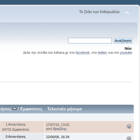
Το Στέκι των Κιθαρωδών
Νέα:
Δείτε την σελίδα του kithara.gr στο
facebook
, στο
twitter
, και στο
youtube
τήσεις
/
Εμφανίσεις
Τελευταίο μήνυμα
1 Απαντήσεις
17/07/10, 13:02
από
Βραζίλης
64731 Εμφανίσεις
0 Απαντήσεις
22/06/06, 16:34