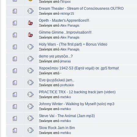
Ξεκίνησε από
Πέτροc
Dream Theater - Stream of Consciousness OUTRO
Ξεκίνησε από
nicktgr15
Opeth - Master's Apprentices!!!
Ξεκίνησε από
Alex Panagis
Gimme Gimme...Improvisation!!!
Ξεκίνησε από
Alex Panagis
Holy Wars - (The first part) + Bonus Video
Ξεκίνησε από
Alex Panagis
demo για μαγαζια...?
Ξεκίνησε από
jimaras
Χαροκόπου 1942-53 (Εφτά νομά) σε .gp5 format
Ξεκίνησε από
-
Ένα ψυχεδελικό jam..
Ξεκίνησε από
profsokin
PRACTICE TRX - 12 backing track jam (video)
Ξεκίνησε από
mehiko
Johnny Winter - Walking by Myself (solo) mp3
Ξεκίνησε από
mehiko
Steve Vai - The Animal (Jam mp3)
Ξεκίνησε από
mehiko
Slow Rock Jam in Bm
Ξεκίνησε από
mehiko