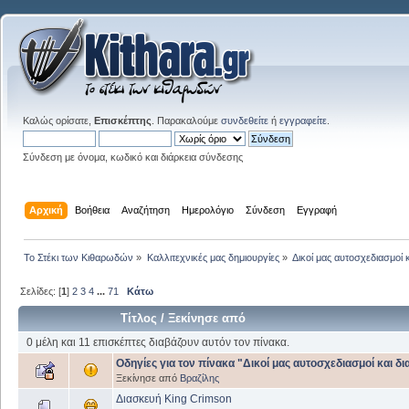
Καλώς ορίσατε,
Επισκέπτης
. Παρακαλούμε
συνδεθείτε
ή
εγγραφείτε
.
Σύνδεση με όνομα, κωδικό και διάρκεια σύνδεσης
Αρχική
Βοήθεια
Αναζήτηση
Ημερολόγιο
Σύνδεση
Εγγραφή
Το Στέκι των Κιθαρωδών
»
Καλλιτεχνικές μας δημιουργίες
»
Δικοί μας αυτοσχεδιασμοί 
Σελίδες: [
1
]
2
3
4
...
71
Κάτω
Τίτλος
/
Ξεκίνησε από
0 μέλη και 11 επισκέπτες διαβάζουν αυτόν τον πίνακα.
Οδηγίες για τον πίνακα "Δικοί μας αυτοσχεδιασμοί και δ
Ξεκίνησε από
Βραζίλης
Διασκευή King Crimson