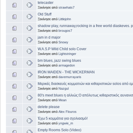
telecaster
Ξεκίνησε από
strawhats7
Old Stuff
Ξεκίνησε από
Littlejohn
shadow play, runnaway,rocking in a free world diaskeves
Ξεκίνησε από
brougos7
jam in d major
Ξεκίνησε από
Snowy
W.A.S.P Wild Child solo Cover
Ξεκίνησε από
Lightstringer
bm blues, jazz swing blues
Ξεκίνησε από
armagedon
IRON MAIDEN - THE WICKERMAN
Ξεκίνησε από
davemurrayaris
Μερικές διασκευές κομματιών και κιθαριστικών solos από ε
Ξεκίνησε από
Nazgul
80's meet blues η αλλιώς:O απόλυτως κιθαριστικός αυνανι
Ξεκίνησε από
Mean
delete please
Ξεκίνησε από
Alex Flouros
Έχω 5 κομμάτια για σχολιασμό!
Ξεκίνησε από
yngwie_m
Empty Rooms Solo (Video)