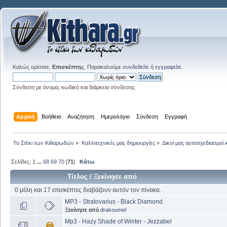
Καλώς ορίσατε,
Επισκέπτης
. Παρακαλούμε
συνδεθείτε
ή
εγγραφείτε
.
Σύνδεση με όνομα, κωδικό και διάρκεια σύνδεσης
Αρχική
Βοήθεια
Αναζήτηση
Ημερολόγιο
Σύνδεση
Εγγραφή
Το Στέκι των Κιθαρωδών
»
Καλλιτεχνικές μας δημιουργίες
»
Δικοί μας αυτοσχεδιασμοί 
Σελίδες:
1
...
68
69
70
[
71
]
Κάτω
Τίτλος
/
Ξεκίνησε από
0 μέλη και 17 επισκέπτες διαβάζουν αυτόν τον πίνακα.
MP3 - Stratovarius - Black Diamond
Ξεκίνησε από
drakoumel
Mp3 - Hazy Shade of Winter - Jezzabel