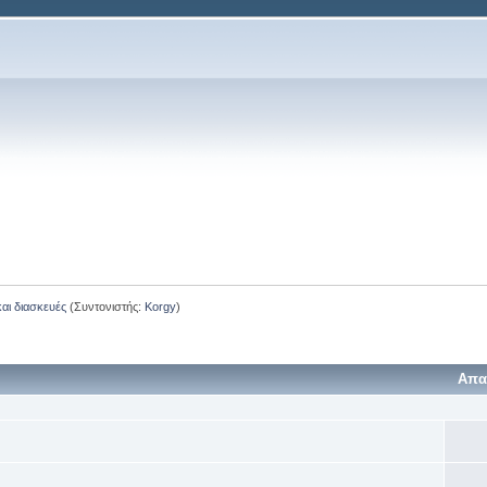
και διασκευές
(Συντονιστής:
Korgy
)
Απα