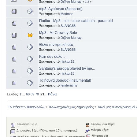
Ξεκίνησε από
D@ve Murray
«
1
2
»
mp3- Aγρύπνια (διασκευή)
Ξεκίνησε από
Modmor
Παιδια - Mp3 - solo black sabbath - paranoid
Ξεκίνησε από
SLANG88
Mp3 - Mr Crowley Solo
Ξεκίνησε από
D@ve Murray
Θέλω την κριτική σας
Ξεκίνησε από
SLANG88
Κάτι σαν σόλο...
Ξεκίνησε από
nicktgr15
Santana's Europa played by me...
Ξεκίνησε από
nicktgr15
Tα ήσυχα βράδυα (instumental)
Ξεκίνησε από
fenderiarhs
Σελίδες:
1
...
68
69
70
[
71
]
Πάνω
Το Στέκι των Κιθαρωδών
»
Καλλιτεχνικές μας δημιουργίες
»
Δικοί μας αυτοσχεδιασμοί 
Κανονικό θέμα
Κλειδωμένο θέμα
Μόνιμο θέμα
Δημοφιλές θέμα (Πάνω από 15 απαντήσεις)
Ψηφοφορία
Πολύ δημοφιλές θέμα (Πάνω από 25 απαντήσεις)