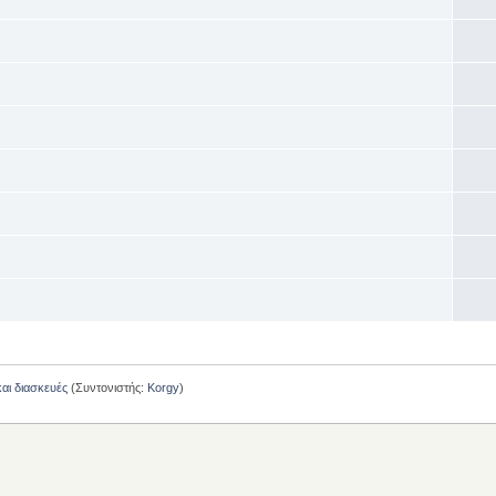
και διασκευές
(Συντονιστής:
Korgy
)