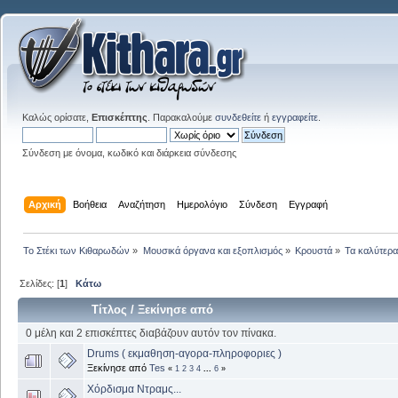
Καλώς ορίσατε,
Επισκέπτης
. Παρακαλούμε
συνδεθείτε
ή
εγγραφείτε
.
Σύνδεση με όνομα, κωδικό και διάρκεια σύνδεσης
Αρχική
Βοήθεια
Αναζήτηση
Ημερολόγιο
Σύνδεση
Εγγραφή
Το Στέκι των Κιθαρωδών
»
Μουσικά όργανα και εξοπλισμός
»
Κρουστά
»
Τα καλύτερα.
Σελίδες: [
1
]
Κάτω
Τίτλος
/
Ξεκίνησε από
0 μέλη και 2 επισκέπτες διαβάζουν αυτόν τον πίνακα.
Drums ( εκμαθηση-αγορα-πληροφοριες )
Ξεκίνησε από
Tes
«
1
2
3
4
...
6
»
Χόρδισμα Ντραμς...