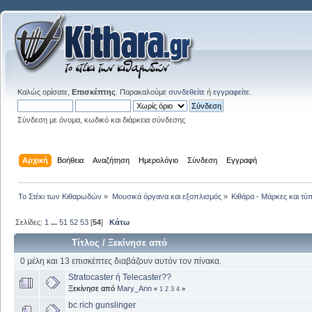
Καλώς ορίσατε,
Επισκέπτης
. Παρακαλούμε
συνδεθείτε
ή
εγγραφείτε
.
Σύνδεση με όνομα, κωδικό και διάρκεια σύνδεσης
Αρχική
Βοήθεια
Αναζήτηση
Ημερολόγιο
Σύνδεση
Εγγραφή
Το Στέκι των Κιθαρωδών
»
Μουσικά όργανα και εξοπλισμός
»
Κιθάρα - Μάρκες και τύπ
Σελίδες:
1
...
51
52
53
[
54
]
Κάτω
Τίτλος
/
Ξεκίνησε από
0 μέλη και 13 επισκέπτες διαβάζουν αυτόν τον πίνακα.
Stratocaster ή Telecaster??
Ξεκίνησε από
Mary_Ann
«
1
2
3
4
»
bc rich gunslinger