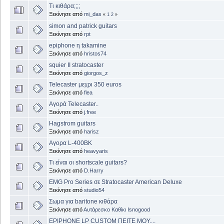
Τι κιθάρα;;;;
Ξεκίνησε από
mi_das
«
1
2
»
simon and patrick guitars
Ξεκίνησε από
rpt
epiphone η takamine
Ξεκίνησε από
hristos74
squier II stratocaster
Ξεκίνησε από
giorgos_z
Telecaster μεχρι 350 euros
Ξεκίνησε από
flea
Αγορά Telecaster..
Ξεκίνησε από
j.free
Hagstrom guitars
Ξεκίνησε από
harisz
Aγορα L-400BK
Ξεκίνησε από
heavyaris
Τι είναι οι shortscale guitars?
Ξεκίνησε από
D.Harry
EMG Pro Series σε Stratocaster American Deluxe
Ξεκίνησε από
studio54
Σωμα για baritone κιθάρα
Ξεκίνησε από
Αυτάρεσκο Καθίκι Isnogood
EPIPHONE LP CUSTOM ΠΕΙΤΕ ΜΟΥ....