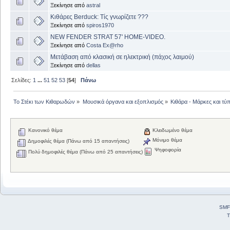
Ξεκίνησε από
astral
Κιθάρες Berduck: Τίς γνωρίζετε ???
Ξεκίνησε από
spiros1970
NEW FENDER STRAT 57' HOME-VIDEO.
Ξεκίνησε από
Costa Ex@rho
Μετάβαση από κλασική σε ηλεκτρική (πάχος λαιμού)
Ξεκίνησε από
dellas
Σελίδες:
1
...
51
52
53
[
54
]
Πάνω
Το Στέκι των Κιθαρωδών
»
Μουσικά όργανα και εξοπλισμός
»
Κιθάρα - Μάρκες και τύπ
Κανονικό θέμα
Κλειδωμένο θέμα
Μόνιμο θέμα
Δημοφιλές θέμα (Πάνω από 15 απαντήσεις)
Ψηφοφορία
Πολύ δημοφιλές θέμα (Πάνω από 25 απαντήσεις)
SMF
T