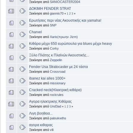
Ξεκίνησε από
SANIOCASTER2004
ΔΟΚΙΜΗ FENDER STRAT
Ξεκίνησε από
giannis70
«
1
2
3
»
Ερωτήσεις περι νέας Ακουστικής και yamaha!
Ξεκίνησε από
SNP
Charvel
Ξεκίνησε από
Xaris(πρωην Jizm)
Kιθάρα μέχρι 650 ευρώπουλα για blues μέχρι heavy
Ξεκίνησε από
Corky
Ξύλο Πλάτης κ Πλαϊνών Ακουστικής...
Ξεκίνησε από
Zeppelin
Fender Usa Stratocaster με 24 τάστα
Ξεκίνησε από
Crossroad
ibanez kai alles 1000+
Ξεκίνησε από
missionary
Cracked neck(Ηλεκτρική κιθάρα)
Ξεκίνησε από
rockrules
Αγορα ηλεκτρικης Κιθάρας
Ξεκίνησε από
Und3ad
«
1
2
3
»
Λιγη βοηθεια...
Ξεκίνησε από
paloukwths
αγορα κιθαρας
Ξεκίνησε από
vili