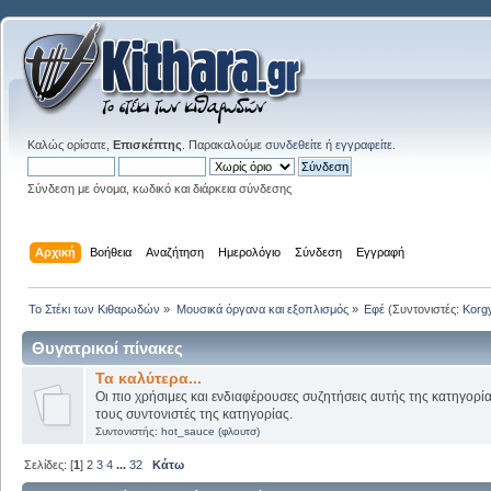
Καλώς ορίσατε,
Επισκέπτης
. Παρακαλούμε
συνδεθείτε
ή
εγγραφείτε
.
Σύνδεση με όνομα, κωδικό και διάρκεια σύνδεσης
Αρχική
Βοήθεια
Αναζήτηση
Ημερολόγιο
Σύνδεση
Εγγραφή
Το Στέκι των Κιθαρωδών
»
Μουσικά όργανα και εξοπλισμός
»
Εφέ
(Συντονιστές:
Korg
Θυγατρικοί πίνακες
Τα καλύτερα...
Οι πιο χρήσιμες και ενδιαφέρουσες συζητήσεις αυτής της κατηγορί
τους συντονιστές της κατηγορίας.
Συντονιστής:
hot_sauce (φλουτσ)
Σελίδες: [
1
]
2
3
4
...
32
Κάτω