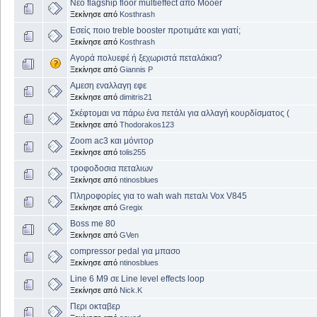
Νέο flagship floor multieffect από Mooer
Ξεκίνησε από
Kosthrash
Εσείς ποιο treble booster προτιμάτε και γιατί;
Ξεκίνησε από
Kosthrash
Αγορά πολυεφέ ή ξεχωριστά πεταλάκια?
Ξεκίνησε από
Giannis P
Αμεση εναλλαγη εφε
Ξεκίνησε από
dimitris21
Σκέφτομαι να πάρω ένα πετάλι για αλλαγή κουρδίσματος (
Ξεκίνησε από
Thodorakos123
Zoom ac3 και μόνιτορ
Ξεκίνησε από
tolis255
τροφοδοσια πεταλιων
Ξεκίνησε από
ntinosblues
Πληροφορίες για το wah wah πεταλι Vox V845
Ξεκίνησε από
Gregix
Boss me 80
Ξεκίνησε από
GVen
compressor pedal για μπασο
Ξεκίνησε από
ntinosblues
Line 6 M9 σε Line level effects loop
Ξεκίνησε από
Nick.K
Περι οκταβερ