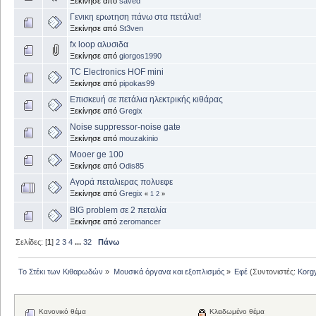
Ξεκίνησε από
saved
Γενικη ερωτηση πάνω στα πετάλια!
Ξεκίνησε από
St3ven
fx loop αλυσιδα
Ξεκίνησε από
giorgos1990
TC Electronics HOF mini
Ξεκίνησε από
pipokas99
Επισκευή σε πετάλια ηλεκτρικής κιθάρας
Ξεκίνησε από
Gregix
Noise suppressor-noise gate
Ξεκίνησε από
mouzakinio
Mooer ge 100
Ξεκίνησε από
Odis85
Αγορά πεταλιερας πολυεφε
Ξεκίνησε από
Gregix
«
1
2
»
BIG problem σε 2 πεταλία
Ξεκίνησε από
zeromancer
Σελίδες: [
1
]
2
3
4
...
32
Πάνω
Το Στέκι των Κιθαρωδών
»
Μουσικά όργανα και εξοπλισμός
»
Εφέ
(Συντονιστές:
Korg
Κανονικό θέμα
Κλειδωμένο θέμα