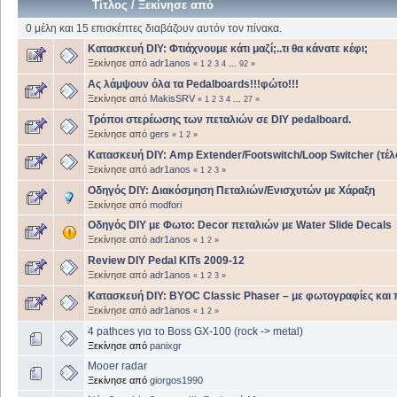
Τίτλος
/
Ξεκίνησε από
0 μέλη και 15 επισκέπτες διαβάζουν αυτόν τον πίνακα.
Κατασκευή DIY: Φτιάχνουμε κάτι μαζί;..τι θα κάνατε κέφι;
Ξεκίνησε από
adr1anos
«
1
2
3
4
...
92
»
Ας λάμψουν όλα τα Pedalboards!!!φώτο!!!
Ξεκίνησε από
MakisSRV
«
1
2
3
4
...
27
»
Τρόποι στερέωσης των πεταλιών σε DIY pedalboard.
Ξεκίνησε από
gers
«
1
2
»
Κατασκευή DIY: Amp Extender/Footswitch/Loop Switcher (τέλ
Ξεκίνησε από
adr1anos
«
1
2
3
»
Οδηγός DIY: Διακόσμηση Πεταλιών/Ενισχυτών με Χάραξη
Ξεκίνησε από
modfori
Οδηγός DIY με Φωτο: Decor πεταλιών με Water Slide Decals
Ξεκίνησε από
adr1anos
«
1
2
»
Review DIY Pedal KITs 2009-12
Ξεκίνησε από
adr1anos
«
1
2
3
»
Κατασκευή DIY: BYOC Classic Phaser – με φωτογραφίες και
Ξεκίνησε από
adr1anos
«
1
2
»
4 pathces για το Boss GX-100 (rock -> metal)
Ξεκίνησε από
panixgr
Mooer radar
Ξεκίνησε από
giorgos1990